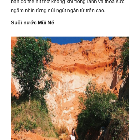
bạn có thể hít thở không khí trong lành và thỏa sức
ngắm nhìn rừng núi ngút ngàn từ trên cao.
Suối nước Mũi Né