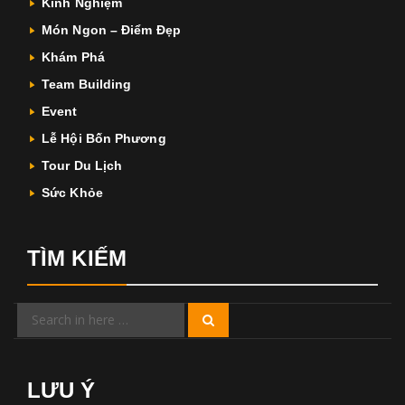
Kinh Nghiệm
Món Ngon – Điểm Đẹp
Khám Phá
Team Building
Event
Lễ Hội Bốn Phương
Tour Du Lịch
Sức Khỏe
TÌM KIẾM
Search
Search
for:
LƯU Ý