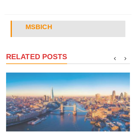
MSBICH
RELATED POSTS