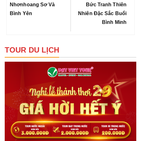
viết
Post:
Post:
Nhơnhoang Sơ Và
Bức Tranh Thiên
Bình Yên
Nhiên Đặc Sắc Buổi
Bình Minh
TOUR DU LỊCH