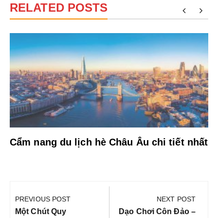
RELATED POSTS
Cẩm nang du lịch hè Châu Âu chi tiết nhất
Điều
hướng
PREVIOUS POST
NEXT POST
bài
Previous
Next
Một Chút Quy
Dạo Chơi Côn Đảo –