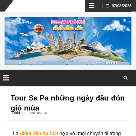
Skip
07/08/2026
to
content
Skip
to
Tour Sa Pa những ngày đầu đón
content
gió mùa
dubidubi
09/10/2020
Là
điểm đến du lịch
hợp với mọi chuyến đi trong