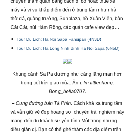
chuyển thăm quan bằng cách đi bộ hoặc thuê xe
máy và vi vu khắp điểm đến ở trung tâm như nhà
thờ đá, quảng trường, Sunplaza, hồ Xuân Viên, bản
Cát Cát, núi Hàm Rồng, các quán cafe view đẹp…
Tour Du Lịch: Hà Nội Sapa Fansipan (4N3Đ)
Tour Du Lịch: Hạ Long Ninh Bình Hà Nội Sapa (6N5Đ)
Khung cảnh Sa Pa dường như càng lãng mạn hơn
trong tiết trời giao mùa. Ảnh:
Im.littlenhung,
Bong_bella0707.
–
Cung đường bản Tả Phìn:
Cách khá xa trung tâm
và vẫn giữ vẻ đẹp hoang sơ, chuyến trải nghiệm này
mang đến du khách sự yên bình Một trong những
điều giản dị. Bạn có thể ghé thăm các địa điểm trên