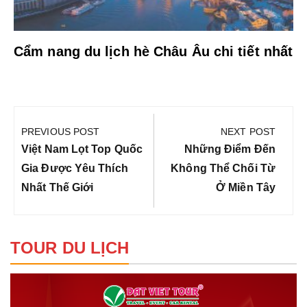
Cẩm nang du lịch hè Châu Âu chi tiết nhất
Điều
hướng
PREVIOUS POST
NEXT POST
bài
Previous
Next
Việt Nam Lọt Top Quốc
Những Điểm Đến
viết
Post:
Post:
Gia Được Yêu Thích
Không Thể Chối Từ
Nhất Thế Giới
Ở Miền Tây
TOUR DU LỊCH