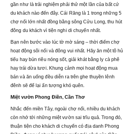
gần như là trải nghiệm phải thử một lần của bất cứ
du khách nào đến đây. Cái Răng là 1 trong những 5
chợ nổi lớn nhất đồng bằng sông Cửu Long, thu hút
đông du khách vì tiện nghi di chuyển nhất.
Bạn nên bước vào lúc tờ mờ sáng – thời điểm chợ
hoạt động sôi nổi và đông vui nhất. Hãy ăn một tô hủ
tiếu hay bún riêu nóng sốt, giải khát bằng ly cà phê
hay trái dừa tươi. Khung cảnh mọi hoạt động mua
bán và ăn uống đều diễn ra trên ghe thuyền lênh
đênh sẽ để lại ấn tượng khó quên.
Miệt vườn Phong Điền, Cần Thơ
Nhắc đến miền Tây, ngoài chợ nổi, nhiều du khách
còn nhớ tới những miệt vườn sai trĩu quả. Trong đó,
thuận tiện cho khách di chuyển có địa danh Phong