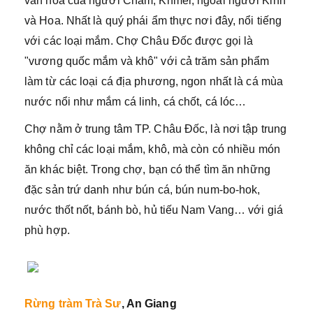
văn hóa của người Chăm, Khmer, ngoài người Kinh
và Hoa. Nhất là quý phái ẩm thực nơi đây, nổi tiếng
với các loại mắm. Chợ Châu Đốc được gọi là
"vương quốc mắm và khô" với cả trăm sản phẩm
làm từ các loại cá địa phương, ngon nhất là cá mùa
nước nổi như mắm cá linh, cá chốt, cá lóc…
Chợ nằm ở trung tâm TP. Châu Đốc, là nơi tập trung
không chỉ các loại mắm, khô, mà còn có nhiều món
ăn khác biệt. Trong chợ, bạn có thể tìm ăn những
đặc sản trứ danh như bún cá, bún num-bo-hok,
nước thốt nốt, bánh bò, hủ tiếu Nam Vang… với giá
phù hợp.
Rừng tràm Trà Sư
, An Giang