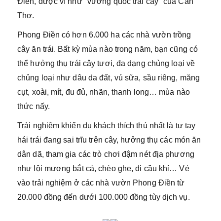
Điền, được ví như "vương quốc trái cây" của Cần
Thơ.
Phong Điền có hơn 6.000 ha các nhà vườn trồng
cây ăn trái. Bất kỳ mùa nào trong năm, bạn cũng có
thể hưởng thụ trái cây tươi, đa dạng chủng loại về
chủng loại như dâu da đất, vú sữa, sầu riêng, măng
cụt, xoài, mít, đu đủ, nhãn, thanh long… mùa nào
thức nấy.
Trải nghiệm khiến du khách thích thú nhất là tự tay
hái trái đang sai trĩu trên cây, hưởng thụ các món ăn
dân dã, tham gia các trò chơi đậm nét địa phương
như lội mương bắt cá, chèo ghe, đi cầu khỉ… Vé
vào trải nghiệm ở các nhà vườn Phong Điền từ
20.000 đồng đến dưới 100.000 đồng tùy dịch vụ.