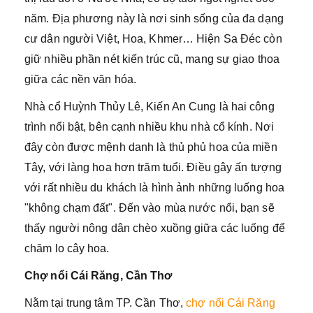
năm. Địa phương này là nơi sinh sống của đa dạng
cư dân người Việt, Hoa, Khmer… Hiện Sa Đéc còn
giữ nhiều phần nét kiến trúc cũ, mang sự giao thoa
giữa các nền văn hóa.
Nhà cổ Huỳnh Thủy Lê, Kiến An Cung là hai công
trình nổi bật, bên cạnh nhiều khu nhà cổ kính. Nơi
đây còn được mệnh danh là thủ phủ hoa của miền
Tây, với làng hoa hơn trăm tuổi. Điều gây ấn tượng
với rất nhiều du khách là hình ảnh những luống hoa
"không chạm đất". Đến vào mùa nước nổi, bạn sẽ
thấy người nông dân chèo xuồng giữa các luống để
chăm lo cây hoa.
Chợ nổi Cái Răng, Cần Thơ
Nằm tại trung tâm TP. Cần Thơ,
chợ nổi Cái Răng