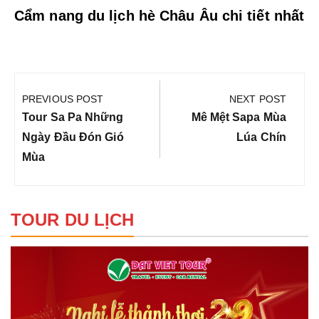
Cẩm nang du lịch hè Châu Âu chi tiết nhất
Điều
hướng
PREVIOUS POST
NEXT POST
bài
Previous
Next
Tour Sa Pa Những
Mê Mệt Sapa Mùa
viết
Post:
Post:
Ngày Đầu Đón Gió
Lúa Chín
Mùa
TOUR DU LỊCH