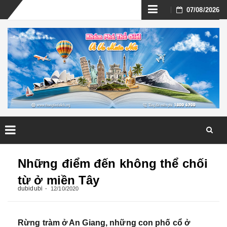
Skip
07/08/2026
to
content
Skip
to
Những điểm đến không thể chối
content
từ ở miền Tây
dubidubi
12/10/2020
Rừng tràm ở An Giang, những con phố cổ ở