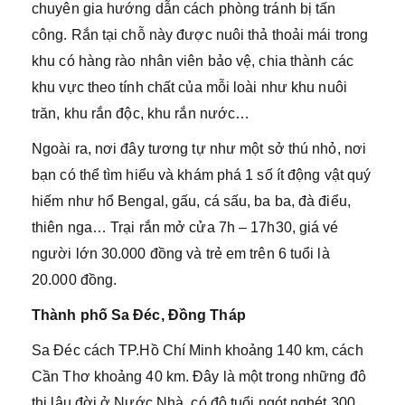
chuyên gia hướng dẫn cách phòng tránh bị tấn
công. Rắn tại chỗ này được nuôi thả thoải mái trong
khu có hàng rào nhân viên bảo vệ, chia thành các
khu vực theo tính chất của mỗi loài như khu nuôi
trăn, khu rắn độc, khu rắn nước…
Ngoài ra, nơi đây tương tự như một sở thú nhỏ, nơi
bạn có thể tìm hiểu và khám phá 1 số ít động vật quý
hiếm như hổ Bengal, gấu, cá sấu, ba ba, đà điểu,
thiên nga… Trại rắn mở cửa 7h – 17h30, giá vé
người lớn 30.000 đồng và trẻ em trên 6 tuổi là
20.000 đồng.
Thành phố Sa Đéc, Đồng Tháp
Sa Đéc cách TP.Hồ Chí Minh khoảng 140 km, cách
Cần Thơ khoảng 40 km. Đây là một trong những đô
thị lâu đời ở Nước Nhà, có độ tuổi ngót nghét 300