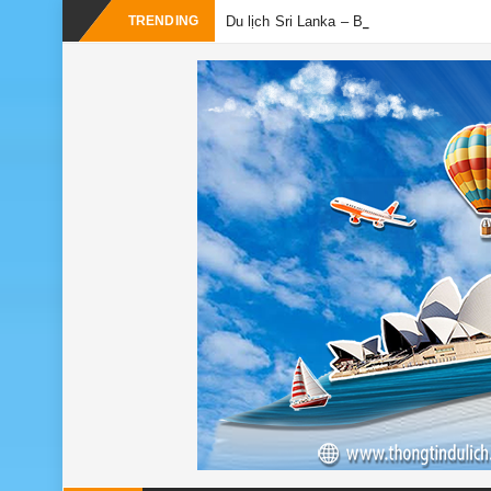
TRENDING
Du lịch Sri Lanka – Bật mí nên đi mùa n