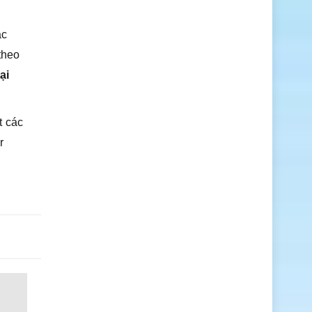
ác
theo
ại
t các
r