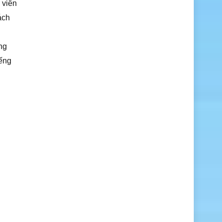
 viên
ách
ng
iếng