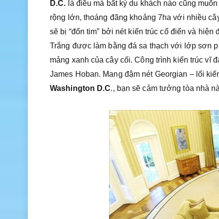
D.C.
là điều mà bất kỳ du khách nào cũng muốn k
rộng lớn, thoáng đãng khoảng 7ha với nhiều câ
sẽ bị “đốn tim” bởi nét kiến trúc cổ điển và hiệ
Trắng được làm bằng đá sa thạch với lớp sơn p
mảng xanh của cây cối. Công trình kiến trúc vĩ đ
James Hoban. Mang đậm nét Georgian – lối kiến
Washington D.C
., bạn sẽ cảm tưởng tòa nhà nà