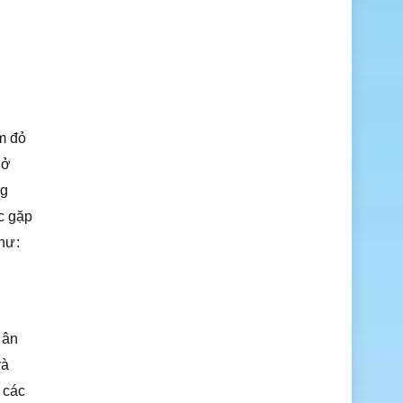
ảm đỏ
 ở
ng
c gặp
hư:
uân
và
 các