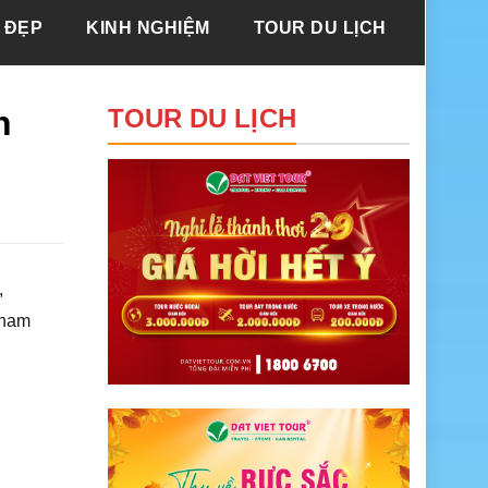
 ĐẸP
KINH NGHIỆM
TOUR DU LỊCH
h
TOUR DU LỊCH
,
tham