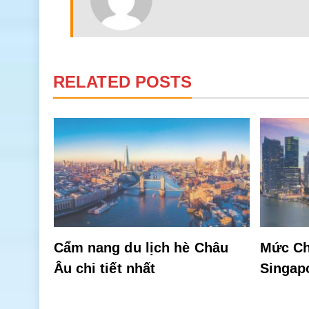
RELATED POSTS
ờng
hiên
Cẩm nang du lịch hè Châu
Mức Ch
Âu chi tiết nhất
Singap