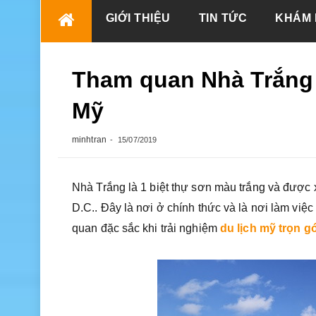
Skip
GIỚI THIỆU
TIN TỨC
KHÁM 
to
content
Tham quan Nhà Trắng 
Mỹ
minhtran
15/07/2019
Nhà Trắng là 1 biệt thự sơn màu trắng và được x
D.C.. Đây là nơi ở chính thức và là nơi làm vi
quan đặc sắc khi trải nghiệm
du lịch mỹ trọn gó