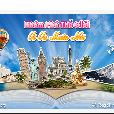
-
ào đẹp