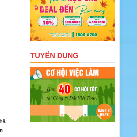
TUYỂN DỤNG
hế,
on