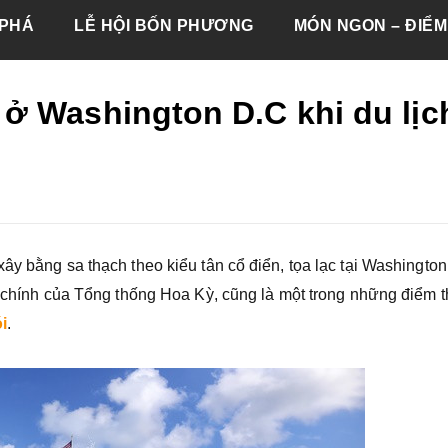
PHÁ
LỄ HỘI BỐN PHƯƠNG
MÓN NGON – ĐIỂM
ở Washington D.C khi du lịc
ây bằng sa thạch theo kiểu tân cổ điển, tọa lạc tại Washington
ệc chính của Tổng thống Hoa Kỳ, cũng là một trong những điểm 
i
.