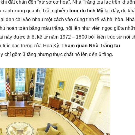
hi đặt chân đến “xứ sở cờ hoa”. Nhà Trắng tọa lạc trên khuôn
y xanh xung quanh. Trải nghiệm
tour du lịch Mỹ
tại đây, du kh
n đại đan cài vào nhau một cách vào cùng tinh tế và hài hòa. Nhà
hủ hoàn toàn bằng màu trắng, nổi lên như viên ngọc giữa nhữ
ại này được thiết kế từ năm 1972 – 1800 bởi kiến trúc sư nổi t
 trúc đặc trưng của Hoa Kỳ.
T
ham
quan Nhà Trắng tại
y chỉ gồm 3 tầng nhưng thực chất nó lên đến 6 tầng.