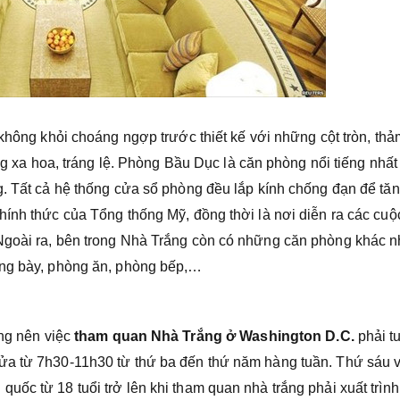
 không khỏi choáng ngợp trước thiết kế với những cột tròn, th
ùng xa hoa, tráng lệ. Phòng Bầu Dục là căn phòng nổi tiếng nhất
g. Tất cả hệ thống cửa sổ phòng đều lắp kính chống đạn để tă
hính thức của Tổng thống Mỹ, đồng thời là nơi diễn ra các cuộ
Ngoài ra, bên trong Nhà Trắng còn có những căn phòng khác n
ưng bày, phòng ăn, phòng bếp,…
ọng nên việc
tham quan Nhà Trắng ở Washington D.C.
phải t
ửa từ 7h30-11h30 từ thứ ba đến thứ năm hàng tuần. Thứ sáu 
ốc từ 18 tuổi trở lên khi tham quan nhà trắng phải xuất trình