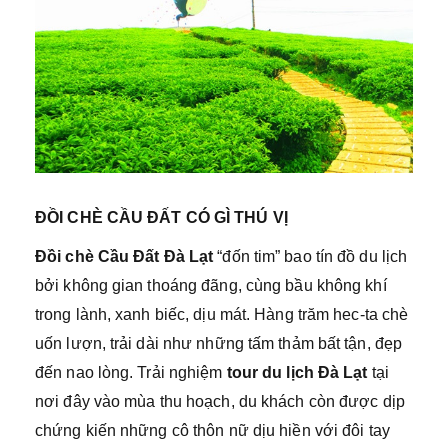
ĐỒI CHÈ CẦU ĐẤT CÓ GÌ THÚ VỊ
Đồi chè Cầu Đất Đà Lạt
“đốn tim” bao tín đồ du lịch
bởi không gian thoáng đãng, cùng bầu không khí
trong lành, xanh biếc, dịu mát. Hàng trăm hec-ta chè
uốn lượn, trải dài như những tấm thảm bất tận, đẹp
đến nao lòng. Trải nghiệm
tour du lịch Đà Lạt
tại
nơi đây vào mùa thu hoạch, du khách còn được dịp
chứng kiến những cô thôn nữ dịu hiền với đôi tay