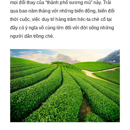
mọi đổi thay của “thành phố sương mù” này. Trải
qua bao năm tháng với những biến động, biến đổi
thời cuộc, việc duy trì hàng trăm héc-ta chè cổ tại
đây có ý ngĩa vô cùng lớn đối với đời sống những
người dân trồng chè.