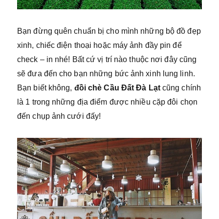
Bạn đừng quên chuẩn bị cho mình những bộ đồ đẹp
xinh, chiếc điện thoại hoặc máy ảnh đầy pin để
check – in nhé! Bất cứ vị trí nào thuộc nơi đây cũng
sẽ đưa đến cho bạn những bức ảnh xinh lung linh.
Bạn biết không,
đồi chè Cầu Đất Đà Lạt
cũng chính
là 1 trong những địa điểm được nhiều cặp đôi chọn
đến chụp ảnh cưới đấy!