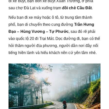
đi xe buýt, bạn đón xe buýt Xuân Trường, ở phía
sau chợ Đà Lạt và xuống trạm
đồi chè Cầu Đất
.
Nếu bạn đi xe máy hoặc ô tô, từ trung tâm thành
phố, bạn di chuyển theo cung đường
Trần Hưng
Đạo – Hùng Vương – Tự Phước
, sau đó rẽ phải
vào quốc lộ 20 đi Trại Mát. Dọc đường đi, bạn có thể
hỏi thăm người địa phương, người dân nơi đây nổi
tiếng hiền lành và hiếu khách nên cứ yên tâm nhé.