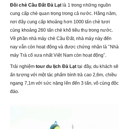
Đồi chè Cầu Đất Đà Lạt
là 1 trong những nguồn
cung cấp chè quan trọng trong cả nước. Hằng năm,
nơi đây cung cấp khoảng hơn 1000 tấn chè tươi
cùng khoảng 260 tấn chè khô tiêu thụ trong nước.
Về phần nhà máy chè Cầu Đất, nhà máy này đến
nay vẫn còn hoạt động và được chứng nhận là "Nhà
máy Trà cổ xưa nhất Việt Nam còn hoạt động".
Trải nghiệm
tour du lịch Đà Lạt
tại đây, du khách sẽ
ấn tượng với một tác phẩm bình trà cao 2,6m, chiều
ngang 7,1m với sức nặng lên đến 3 tấn, vô cùng độc
đáo.