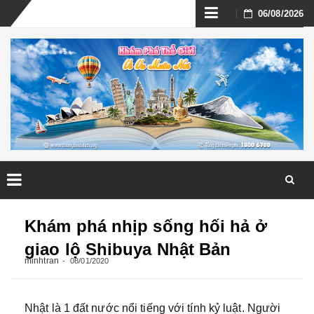
Skip
06/08/2026
to
content
Skip
to
Khám phá nhịp sống hối hả ở
content
giao lộ Shibuya Nhật Bản
minhtran
08/01/2020
Nhật là 1 đất nước nổi tiếng với tính kỷ luật. Người