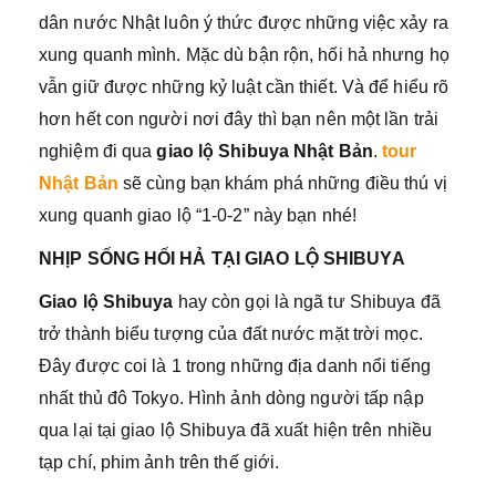
dân nước Nhật luôn ý thức được những việc xảy ra
xung quanh mình. Mặc dù bận rộn, hối hả nhưng họ
vẫn giữ được những kỷ luật cần thiết. Và để hiểu rõ
hơn hết con người nơi đây thì bạn nên một lần trải
nghiệm đi qua
giao lộ Shibuya
Nhật Bản
.
tour
Nhật Bản
sẽ cùng bạn khám phá những điều thú vị
xung quanh giao lộ “1-0-2” này bạn nhé!
NHỊP SỐNG HỐI HẢ TẠI GIAO LỘ SHIBUYA
Giao lộ Shibuya
hay còn gọi là ngã tư Shibuya đã
trở thành biểu tượng của đất nước mặt trời mọc.
Đây được coi là 1 trong những địa danh nổi tiếng
nhất thủ đô Tokyo. Hình ảnh dòng người tấp nập
qua lại tại giao lộ Shibuya đã xuất hiện trên nhiều
tạp chí, phim ảnh trên thế giới.