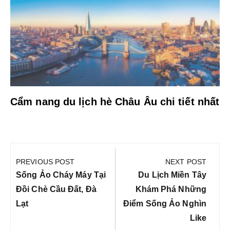
Cẩm nang du lịch hè Châu Âu chi tiết nhất
Điều
hướng
PREVIOUS POST
NEXT POST
bài
Previous
Next
Sống Ảo Cháy Máy Tại
Du Lịch Miền Tây
viết
Post:
Post:
Đồi Chè Cầu Đất, Đà
Khám Phá Những
Lạt
Điểm Sống Ảo Nghìn
Like