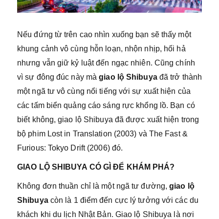
Nếu đứng từ trên cao nhìn xuống bạn sẽ thấy một
khung cảnh vô cùng hỗn loạn, nhộn nhịp, hối hả
nhưng vẫn giữ kỷ luật đến ngạc nhiên. Cũng chính
vì sự đông đúc này mà
giao lộ Shibuya
đã trở thành
một ngã tư vô cùng nổi tiếng với sự xuất hiện của
các tấm biển quảng cáo sáng rực khổng lồ. Bạn có
biết không, giao lộ Shibuya đã được xuất hiện trong
bộ phim Lost in Translation (2003) và The Fast &
Furious: Tokyo Drift (2006) đó.
GIAO LỘ SHIBUYA CÓ GÌ ĐỂ KHÁM PHÁ?
Không đơn thuần chỉ là một ngã tư đường,
giao lộ
Shibuya
còn là 1 điểm đến cực lý tưởng với các du
khách khi du lịch Nhật Bản. Giao lộ Shibuya là nơi