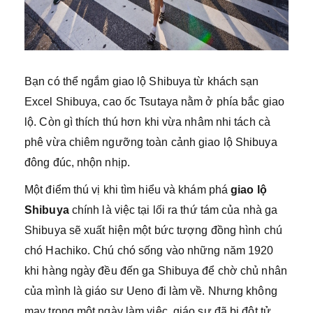
Bạn có thể ngắm giao lộ Shibuya từ khách sạn
Excel Shibuya, cao ốc Tsutaya nằm ở phía bắc giao
lộ. Còn gì thích thú hơn khi vừa nhâm nhi tách cà
phê vừa chiêm ngưỡng toàn cảnh giao lộ Shibuya
đông đúc, nhộn nhịp.
Một điểm thú vị khi tìm hiểu và khám phá
giao lộ
Shibuya
chính là việc tại lối ra thứ tám của nhà ga
Shibuya sẽ xuất hiện một bức tượng đồng hình chú
chó Hachiko. Chú chó sống vào những năm 1920
khi hàng ngày đều đến ga Shibuya để chờ chủ nhân
của mình là giáo sư Ueno đi làm về. Nhưng không
may trong một ngày làm việc, giáo sư đã bị đột tử.