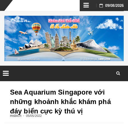
Skip
09/08/2026
to
content
Skip
to
Sea Aquarium Singapore với
content
những khoảnh khắc khám phá
đáy biển cực kỳ thú vị
msbich
05/05/2022