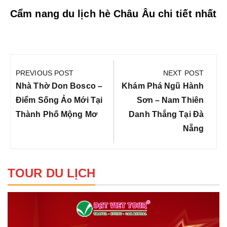
Cẩm nang du lịch hè Châu Âu chi tiết nhất
Điều
hướng
PREVIOUS POST
NEXT POST
bài
Previous
Next
Nhà Thờ Don Bosco –
Khám Phá Ngũ Hành
viết
Post:
Post:
Điểm Sống Ảo Mới Tại
Sơn – Nam Thiên
Thành Phố Mộng Mơ
Danh Thắng Tại Đà
Nẵng
TOUR DU LỊCH