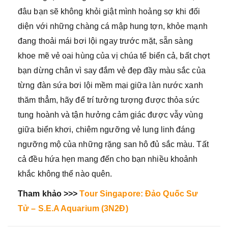
đâu bạn sẽ không khỏi giật mình hoảng sợ khi đối
diện với những chàng cá mập hung tợn, khỏe mạnh
đang thoải mái bơi lội ngay trước mặt, sẵn sàng
khoe mẽ vẻ oai hùng của vị chúa tể biển cả, bất chợt
bạn dừng chân vì say đắm vẻ đẹp đầy màu sắc của
từng đàn sứa bơi lội mềm mại giữa làn nước xanh
thăm thẳm, hãy để trí tưởng tượng được thỏa sức
tung hoành và tận hưởng cảm giác được vẫy vùng
giữa biển khơi, chiêm ngưỡng vẻ lung linh đáng
ngưỡng mộ của những rặng san hô đủ sắc màu. Tất
cả đều hứa hẹn mang đến cho bạn nhiều khoảnh
khắc không thể nào quên.
Tham khảo >>>
Tour Singapore: Đảo Quốc Sư
Tử – S.E.A Aquarium (3N2Đ)