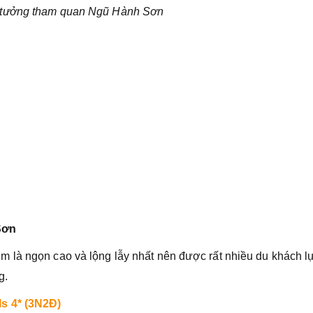
ý tưởng tham quan Ngũ Hành Sơn
Sơn
 là ngọn cao và lộng lẫy nhất nên được rất nhiều du khách l
g.
ls 4* (3N2Đ)