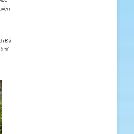
Mộc
huyền
ịch Đà
è thì