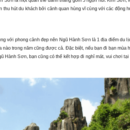
 Sơn là một quần thể danh thắng gồm 5 ngọn núi: Kim Sơn, 
 thu hút du khách bởi cảnh quan hùng vĩ cùng với các động 
 cùng với phong cảnh đẹp nên Ngũ Hành Sơn là 1 địa điểm du l
a nào trong năm cũng được cả. Đặc biệt, nếu bạn đi bạn mùa h
ũ Hành Sơn, bạn cũng có thể kết hợp đi nghỉ mát, vui chơi tại