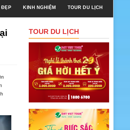
 ĐẸP
KINH NGHIỆM
TOUR DU LỊCH
ại
TOUR DU LỊCH
ền
m
ch