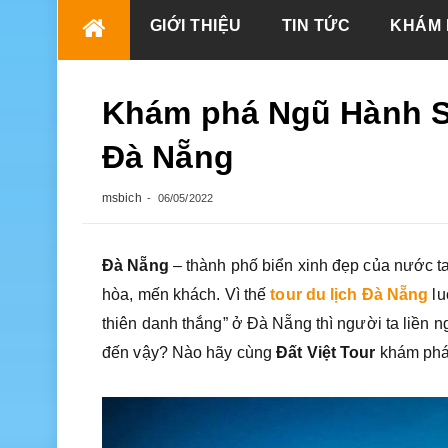
Skip
GIỚI THIỆU
TIN TỨC
KHÁM 
to
content
Khám phá Ngũ Hành Sơ
Đà Nẵng
msbich
06/05/2022
Đà Nẵng
– thành phố biển xinh đẹp của nước ta
hòa, mến khách. Vì thế
tour du lịch Đà Nẵng
lu
thiên danh thắng” ở Đà Nẵng thì người ta liền 
đến vậy? Nào hãy cùng
Đất Việt Tour
khám phá