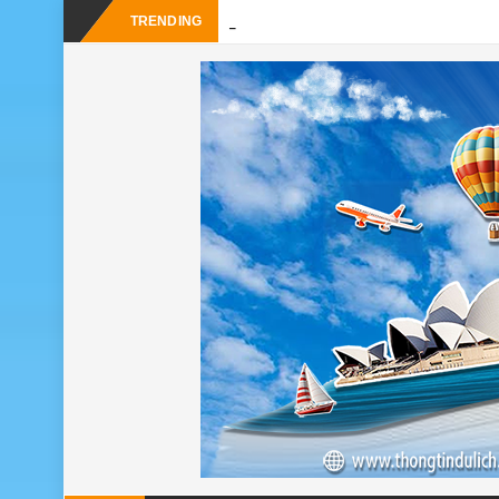
-
TRENDING
24h ở Thụy Sĩ nên đi