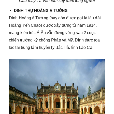
Cầu mây Tả Van làm say đắm lòng người
DINH THỰ HOÀNG A TƯỞNG
Dinh Hoàng A Tưởng (hay còn được gọi là lâu đài
Hoàng Yến Chao) được xây dựng từ năm 1914,
mang kiến trúc Á Âu vẫn đứng vững sau 2 cuộc
chiến trường kỳ chống Pháp và Mỹ. Dinh thực tọa
lạc tại trung tâm huyện lỵ Bắc Hà, tỉnh Lào Cai.