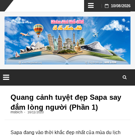
Skip
10/08/2026
to
content
Skip
to
Quang cảnh tuyệt đẹp Sapa say
content
đắm lòng người (Phần 1)
msbich
16/11/2020
Sapa đang vào thời khắc đẹp nhất của mùa du lịch