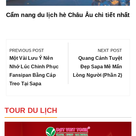
Cẩm nang du lịch hè Châu Âu chi tiết nhất
Điều
hướng
PREVIOUS POST
NEXT POST
bài
Previous
Next
Một Vài Lưu Ý Nên
Quang Cảnh Tuyệt
viết
Post:
Post:
Nhớ Lúc Chinh Phục
Đẹp Sapa Mê Mẩn
Fansipan Bằng Cáp
Lòng Người (Phần 2)
Treo Tại Sapa
TOUR DU LỊCH