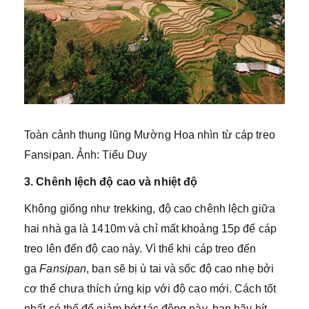
Toàn cảnh thung lũng Mường Hoa nhìn từ cáp treo
Fansipan. Ảnh: Tiểu Duy
3. Chênh lệch độ cao và nhiệt độ
Không giống như trekking, độ cao chênh lệch giữa
hai nhà ga là 1410m và chỉ mất khoảng 15p để cáp
treo lên đến độ cao này. Vì thế khi cáp treo đến
ga
Fansipan
, bạn sẽ bị ù tai và sốc độ cao nhẹ bởi
cơ thể chưa thích ứng kịp với độ cao mới. Cách tốt
nhất có thể để giảm bớt tác động này, bạn hãy hít