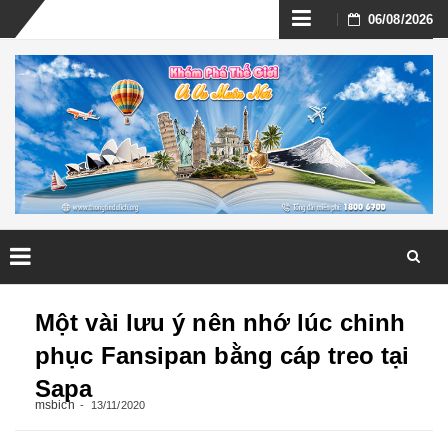
Skip
06/08/2026
to
content
Skip
to
Một vài lưu ý nên nhớ lúc chinh
content
phục Fansipan bằng cáp treo tại
Sapa
msbich
13/11/2020