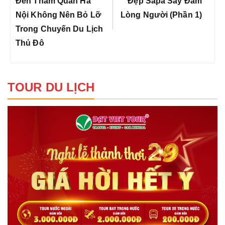
viết
Đến Tham Quan Hà
Đẹp Sapa Say Đắm
Nội Không Nên Bỏ Lỡ
Lòng Người (Phần 1)
Trong Chuyến Du Lịch
Thủ Đô
TOUR DU LỊCH