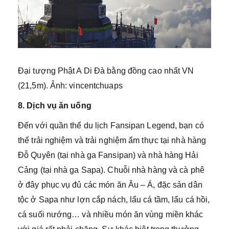
Đại tượng Phật A Di Đà bằng đồng cao nhất VN
(21,5m). Ảnh: vincentchuaps
8. Dịch vụ ăn uống
Đến với quần thể du lịch Fansipan Legend, bạn có
thể trải nghiệm và trải nghiệm ẩm thực tại nhà hàng
Đỗ Quyên (tại nhà ga Fansipan) và nhà hàng Hải
Cảng (tại nhà ga Sapa). Chuỗi nhà hàng và cà phê
ở đây phục vụ đủ các món ăn Âu – Á, đặc sản dân
tộc ở Sapa như lợn cắp nách, lẩu cá tầm, lẩu cá hồi,
cá suối nướng… và nhiều món ăn vùng miền khác