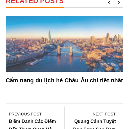
RELATED POSTS
Cẩm nang du lịch hè Châu Âu chi tiết nhất
Điều
hướng
PREVIOUS POST
NEXT POST
bài
Previous
Next
Điểm Danh Các Điểm
Quang Cảnh Tuyệt
Post:
Post: