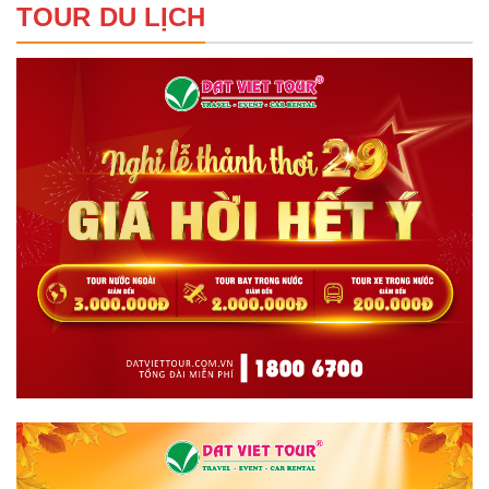
TOUR DU LỊCH