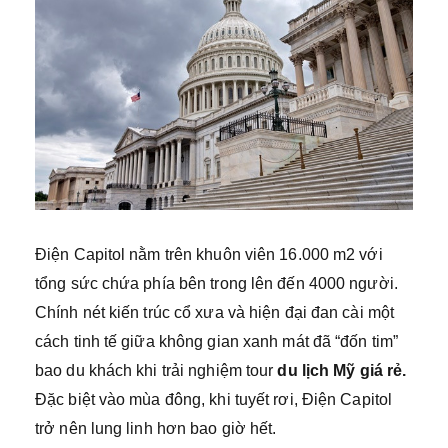
Điện Capitol nằm trên khuôn viên 16.000 m2 với
tổng sức chứa phía bên trong lên đến 4000 người.
Chính nét kiến trúc cổ xưa và hiện đại đan cài một
cách tinh tế giữa không gian xanh mát đã “đốn tim”
bao du khách khi trải nghiệm tour
du lịch Mỹ giá rẻ.
Đặc biệt vào mùa đông, khi tuyết rơi, Điện Capitol
trở nên lung linh hơn bao giờ hết.