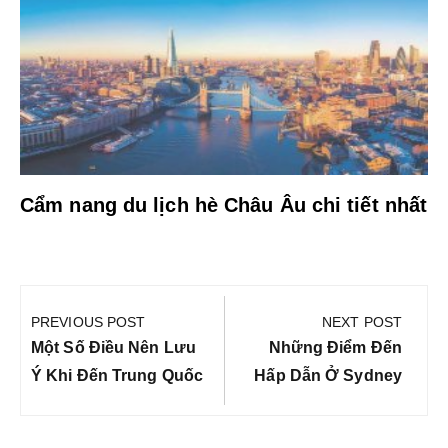
Cẩm nang du lịch hè Châu Âu chi tiết nhất
Điều
hướng
PREVIOUS POST
NEXT POST
bài
Previous
Next
Một Số Điều Nên Lưu
Những Điểm Đến
viết
Post:
Post:
Ý Khi Đến Trung Quốc
Hấp Dẫn Ở Sydney