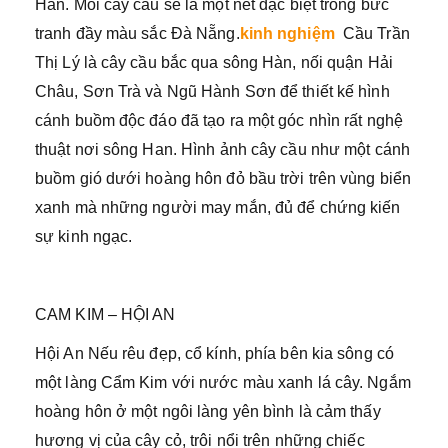
Hàn. Mỗi cây cầu sẽ là một nét đặc biệt trong bức
tranh đầy màu sắc Đà Nẵng.
kinh nghiệm
Cầu Trần
Thị Lý là cây cầu bắc qua sông Hàn, nối quận Hải
Châu, Sơn Trà và Ngũ Hành Sơn để thiết kế hình
cánh buồm độc đáo đã tạo ra một góc nhìn rất nghệ
thuật nơi sông Han. Hình ảnh cây cầu như một cánh
buồm gió dưới hoàng hôn đỏ bầu trời trên vùng biển
xanh mà những người may mắn, đủ để chứng kiến ​​
sự kinh ngạc.
CAM KIM – HỘI AN
Hội An Nếu rêu đẹp, cổ kính, phía bên kia sông có
một làng Cẩm Kim với nước màu xanh lá cây. Ngắm
hoàng hôn ở một ngôi làng yên bình là cảm thấy
hương vị của cây cỏ, trôi nổi trên những chiếc