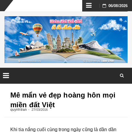
Skip
06/08/2026
to
content
Skip
to
Mê mẩn vẻ đẹp hoàng hôn mọi
content
miền đất Việt
quynhtran
27/03/2016
Khi tia nắng cuối cùng trong ngày cũng là dần dần