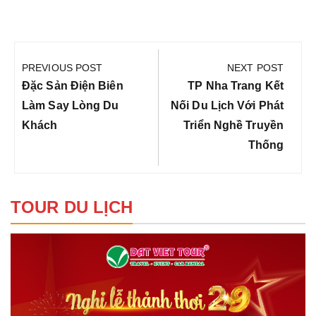
Điều
hướng
PREVIOUS POST
NEXT POST
bài
Previous
Next
Đặc Sản Điện Biên
TP Nha Trang Kết
viết
Post:
Post:
Làm Say Lòng Du
Nối Du Lịch Với Phát
Khách
Triển Nghề Truyền
Thống
TOUR DU LỊCH