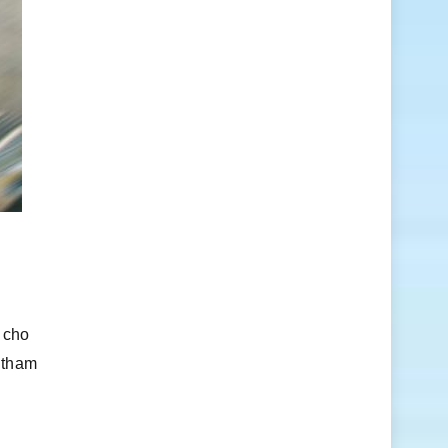
n cho
ể tham