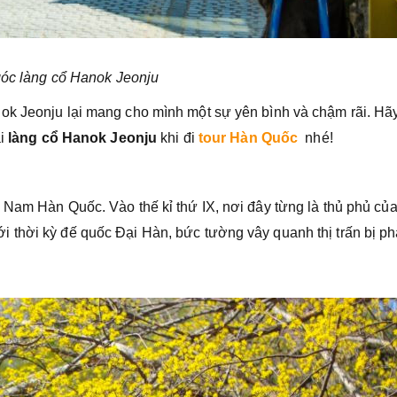
góc làng cổ Hanok Jeonju
ok Jeonju lại mang cho mình một sự yên bình và chậm rãi. Hã
ại
làng cổ Hanok Jeonju
khi đi
tour Hàn Quốc
nhé!
 Nam Hàn Quốc. Vào thế kỉ thứ IX, nơi đây từng là thủ phủ củ
 thời kỳ đế quốc Đại Hàn, bức tường vây quanh thị trấn bị p