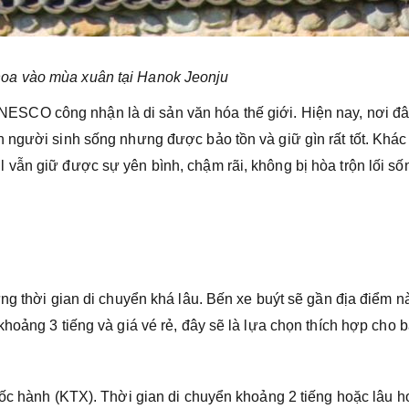
oa vào mùa xuân tại Hanok Jeonju
SCO công nhận là di sản văn hóa thế giới. Hiện nay, nơi đâ
 người sinh sống nhưng được bảo tồn và giữ gìn rất tốt. Khác 
vẫn giữ được sự yên bình, chậm rãi, không bị hòa trộn lối số
ng thời gian di chuyển khá lâu. Bến xe buýt sẽ gần địa điểm n
hoảng 3 tiếng và giá vé rẻ, đây sẽ là lựa chọn thích hợp cho b
tốc hành (KTX). Thời gian di chuyển khoảng 2 tiếng hoặc lâu 