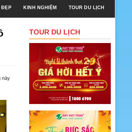
 ĐẸP
KINH NGHIỆM
TOUR DU LỊCH
ô
TOUR DU LỊCH
g này