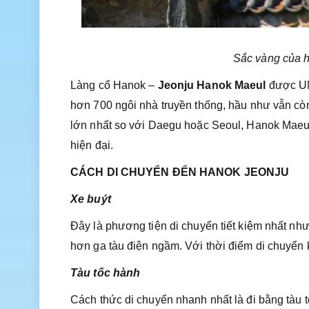
Sắc vàng của h
Làng cổ Hanok –
Jeonju Hanok Maeul
được UNE
hơn 700 ngôi nhà truyền thống, hầu như vẫn còn
lớn nhất so với Daegu hoặc Seoul, Hanok Maeul 
hiện đại.
CÁCH DI CHUYỂN ĐẾN HANOK JEONJU
Xe buýt
Đây là phương tiện di chuyển tiết kiệm nhất như
hơn ga tàu điện ngầm. Với thời điểm di chuyển k
Tàu tốc hành
Cách thức di chuyển nhanh nhất là đi bằng tàu 