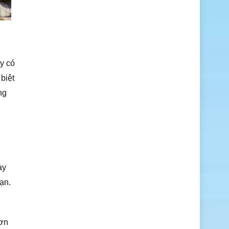
y có
biệt
ng
ày
ạn.
hơn