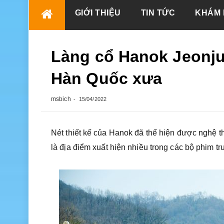
Skip
GIỚI THIỆU
TIN TỨC
KHÁM 
to
content
Làng cổ Hanok Jeonju,
Hàn Quốc xưa
msbich
15/04/2022
Nét thiết kế của Hanok đã thể hiện được nghệ 
là địa điểm xuất hiện nhiều trong các bộ phim tr