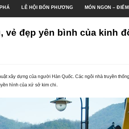
PHÁ
LỄ HỘI BỐN PHƯƠNG
MÓN NGON – ĐIỂM
 vẻ đẹp yên bình của kinh đ
thuật xây dựng của người Hàn Quốc. Các ngôi nhà truyền thốn
uyền hình của xứ sở kim chi.