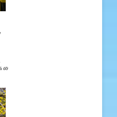
y
a
há dỡ