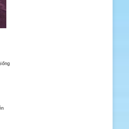
giống
ễn