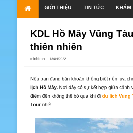
Skip
GIỚI THIỆU
TIN TỨC
KHÁM 
to
content
KDL Hồ Mây Vũng Tàu 
thiên nhiên
minhtran
18/04/2022
Nếu bạn đang băn khoăn không biết nên lựa chọn
lịch Hồ Mây
. Nơi đây có sự kết hợp giữa cảnh 
điểm đến không thể bỏ qua khi đi
du lich Vung
Tour
nhé!