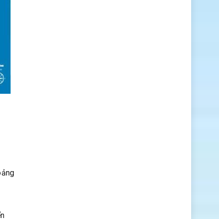
oảng
ển