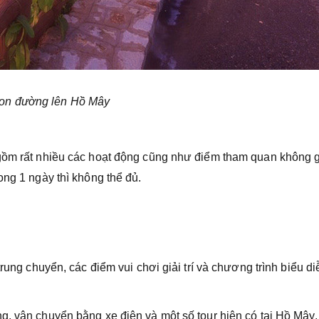
on đường lên Hồ Mây
 gồm rất nhiều các hoạt động cũng như điểm tham quan không 
ong 1 ngày thì không thể đủ.
trung chuyển, các điểm vui chơi giải trí và chương trình biểu di
g, vận chuyển bằng xe điện và một số tour hiện có tại Hồ Mây.