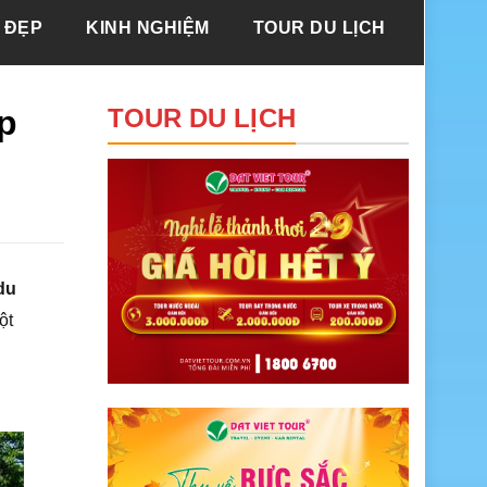
 ĐẸP
KINH NGHIỆM
TOUR DU LỊCH
p
TOUR DU LỊCH
du
ột