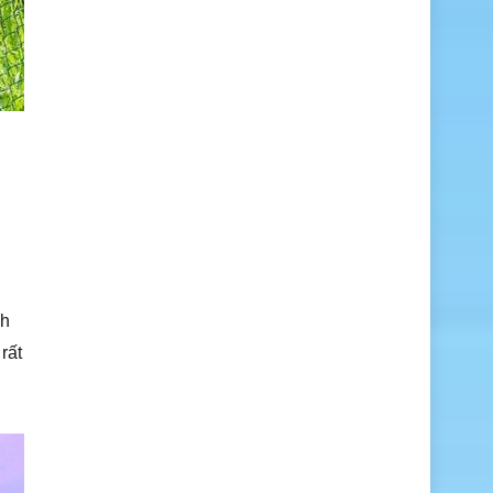
nh
rất