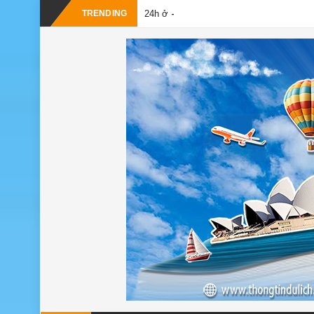
-
TRENDING
24h ở Thụy Sĩ nên đi đâu, chơi gì?