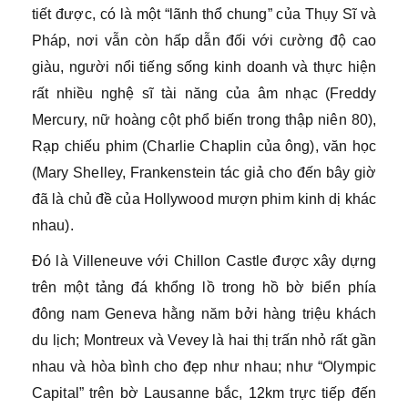
tiết được, có là một “lãnh thổ chung” của Thụy Sĩ và
Pháp, nơi vẫn còn hấp dẫn đối với cường độ cao
giàu, người nổi tiếng sống kinh doanh và thực hiện
rất nhiều nghệ sĩ tài năng của âm nhạc (Freddy
Mercury, nữ hoàng cột phổ biến trong thập niên 80),
Rạp chiếu phim (Charlie Chaplin của ông), văn học
(Mary Shelley, Frankenstein tác giả cho đến bây giờ
đã là chủ đề của Hollywood mượn phim kinh dị khác
nhau).
Đó là Villeneuve với Chillon Castle được xây dựng
trên một tảng đá khổng lồ trong hồ bờ biển phía
đông nam Geneva hằng năm bởi hàng triệu khách
du lịch; Montreux và Vevey là hai thị trấn nhỏ rất gần
nhau và hòa bình cho đẹp như nhau; như “Olympic
Capital” trên bờ Lausanne bắc, 12km trực tiếp đến