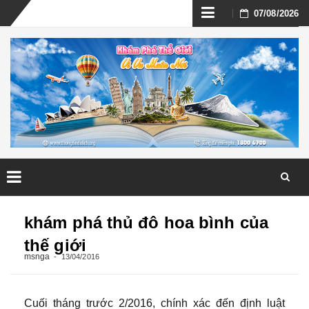
Skip
07/08/2026
to
content
Skip
to
khám phá thủ đô hoa bình của
content
thế giới
msnga
13/04/2016
Cuối tháng trước 2/2016, chính xác đến định luật