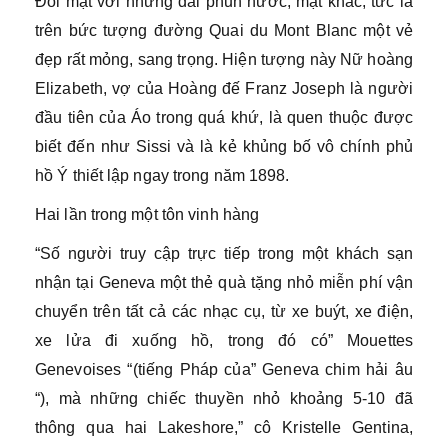
Đối mặt với những đài phun nước, mặt khác, tức là
trên bức tượng đường Quai du Mont Blanc một vẻ
đẹp rất mỏng, sang trọng. Hiện tượng này Nữ hoàng
Elizabeth, vợ của Hoàng đế Franz Joseph là người
đầu tiên của Áo trong quá khứ, là quen thuộc được
biết đến như Sissi và là kẻ khủng bố vô chính phủ
hồ Ý thiết lập ngay trong năm 1898.
Hai lần trong một tôn vinh hàng
“Số người truy cập trực tiếp trong một khách sạn
nhận tại Geneva một thẻ quà tặng nhỏ miễn phí vận
chuyển trên tất cả các nhạc cụ, từ xe buýt, xe điện,
xe lửa đi xuống hồ, trong đó có” Mouettes
Genevoises “(tiếng Pháp của” Geneva chim hải âu
“), mà những chiếc thuyền nhỏ khoảng 5-10 đã
thông qua hai Lakeshore,” cô Kristelle Gentina,