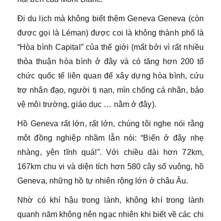
Đi du lịch mà không biết thêm Geneva Geneva (còn
được gọi là Léman) được coi là không thành phố là
“Hòa bình Capital” của thế giới (mất bởi vì rất nhiều
thỏa thuận hòa bình ở đây và có tăng hơn 200 tổ
chức quốc tế liên quan để xây dựng hòa bình, cứu
trợ nhân đạo, người tị nạn, mìn chống cá nhân, bảo
vệ môi trường, giáo dục … nằm ở đây).
Hồ Geneva rất lớn, rất lớn, chúng tôi nghe nói rằng
một đồng nghiệp nhầm lẫn nói: “Biển ở đây nhẹ
nhàng, yên tĩnh quá!”. Với chiều dài hơn 72km,
167km chu vi và diện tích hơn 580 cây số vuông, hồ
Geneva, những hồ tự nhiên rộng lớn ở châu Âu.
Nhờ có khí hậu trong lành, không khí trong lành
quanh năm không nên ngạc nhiên khi biết về các chi