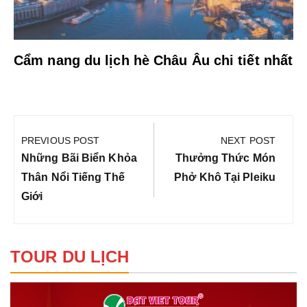
Cẩm nang du lịch hè Châu Âu chi tiết nhất
Điều
hướng
PREVIOUS POST
NEXT POST
bài
Previous
Next
Những Bãi Biển Khỏa
Thưởng Thức Món
viết
Post:
Post:
Thân Nổi Tiếng Thế
Phở Khô Tại Pleiku
Giới
TOUR DU LỊCH