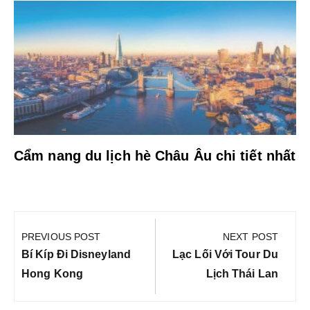
Cẩm nang du lịch hè Châu Âu chi tiết nhất
Điều
hướng
PREVIOUS POST
NEXT POST
bài
Previous
Next
Bí Kíp Đi Disneyland
Lạc Lối Với Tour Du
viết
Post:
Post:
Hong Kong
Lịch Thái Lan