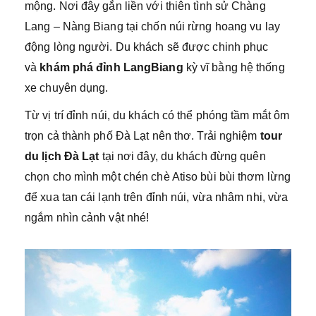
mộng. Nơi đây gắn liền với thiên tình sử Chàng
Lang – Nàng Biang tại chốn núi rừng hoang vu lay
động lòng người. Du khách sẽ được chinh phục
và
khám phá đỉnh LangBiang
kỳ vĩ bằng hệ thống
xe chuyên dụng.
Từ vị trí đỉnh núi, du khách có thể phóng tầm mắt ôm
trọn cả thành phố Đà Lạt nên thơ. Trải nghiệm
tour
du lịch Đà Lạt
tại nơi đây, du khách đừng quên
chọn cho mình một chén chè Atiso bùi bùi thơm lừng
để xua tan cái lạnh trên đỉnh núi, vừa nhâm nhi, vừa
ngắm nhìn cảnh vật nhé!