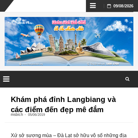
Skip
09/08/2026
to
content
Skip
to
Khám phá đỉnh Langbiang và
content
các điểm đến đẹp mê đắm
msbich
05/06/2019
Xứ sở sương mùa – Đà Lạt sở hữu vô số những địa