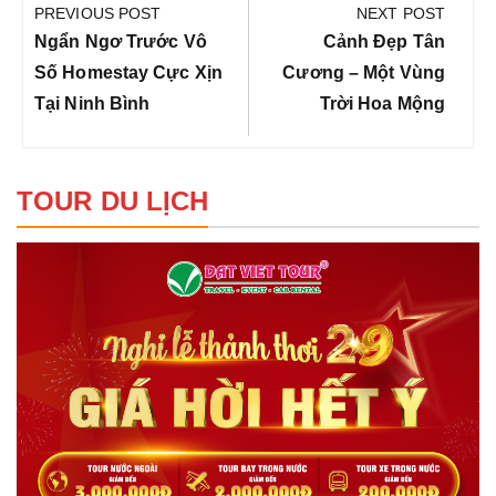
hướng
PREVIOUS POST
NEXT POST
bài
Previous
Next
Ngẩn Ngơ Trước Vô
Cảnh Đẹp Tân
viết
Post:
Post:
Số Homestay Cực Xịn
Cương – Một Vùng
Tại Ninh Bình
Trời Hoa Mộng
TOUR DU LỊCH