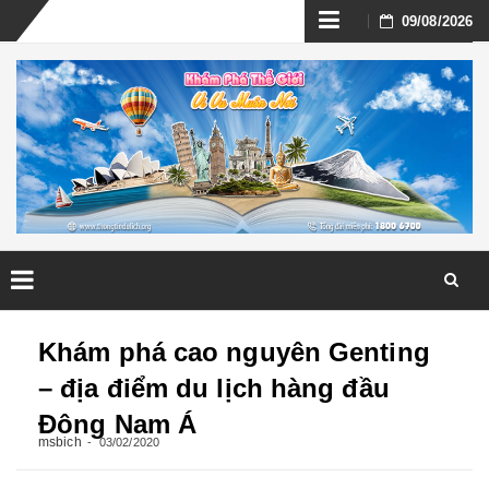
Skip
09/08/2026
to
content
Skip
to
Khám phá cao nguyên Genting
content
– địa điểm du lịch hàng đầu
Đông Nam Á
msbich
03/02/2020