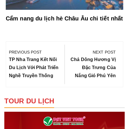
Cẩm nang du lịch hè Châu Âu chi tiết nhất
Điều
hướng
PREVIOUS POST
NEXT POST
bài
Previous
Next
TP Nha Trang Kết Nối
Chả Dông Hương Vị
viết
Post:
Post:
Du Lịch Với Phát Triển
Đặc Trưng Của
Nghề Truyền Thống
Nắng Gió Phú Yên
TOUR DU LỊCH