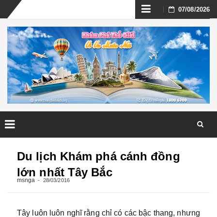
Skip
07/08/2026
to
content
Skip
to
Du lịch Khám phá cánh đồng
content
lớn nhất Tây Bắc
msnga
28/03/2016
Tây luôn luôn nghĩ rằng chỉ có các bậc thang, nhưng