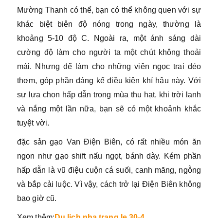
Mường Thanh có thể, bạn có thể không quen với sự
khác biệt biên độ nóng trong ngày, thường là
khoảng 5-10 độ C. Ngoài ra, một ánh sáng dài
cường độ làm cho người ta một chút không thoải
mái. Nhưng để làm cho những viên ngọc trai dẻo
thơm, góp phần đáng kể điều kiện khí hậu này. Với
sự lựa chọn hấp dẫn trong mùa thu hạt, khi trời lạnh
và nắng một lần nữa, bạn sẽ có một khoảnh khắc
tuyệt vời.
đặc sản gạo Van Điện Biên, có rất nhiều món ăn
ngon như gạo shift nấu ngọt, bánh dày. Kém phần
hấp dẫn là vũ điệu cuộn cá suối, canh măng, ngỗng
và bắp cải luộc. Vì vậy, cách trở lại Điện Biên không
bao giờ cũ.
Xem thêm:
Du lich nha trang le 30-4