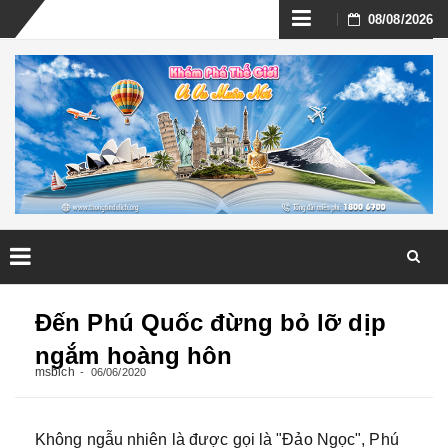
Skip
08/08/2026
to
content
Skip
to
Đến Phú Quốc đừng bỏ lỡ dịp
content
ngắm hoàng hôn
msbich
06/06/2020
Không ngẫu nhiên là được gọi là "Đảo Ngọc", Phú