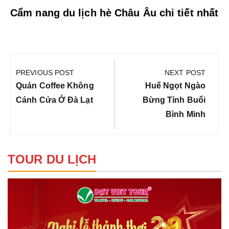
Cẩm nang du lịch hè Châu Âu chi tiết nhất
Điều
hướng
PREVIOUS POST
NEXT POST
bài
Previous
Next
Quán Coffee Không
Huế Ngọt Ngào
viết
Post:
Post:
Cánh Cửa Ở Đà Lạt
Bừng Tỉnh Buổi
Bình Minh
TOUR DU LỊCH