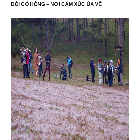
ĐỒI CỎ HỒNG – NƠI CẢM XÚC ÙA VỀ