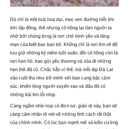
Dù chỉ là một loài hoa dại, mọc ven đường mỗi khi
trời lập đông, thế nhưng cỏ hồng lại làm người ta
nhớ bởi chúng từng là nơi chở bình yên và lãng
mạn của biết bao bạn trẻ. Không chỉ là nơi tìm về để
lưu giữ những kỷ niệm tuổi xuân, đồi cỏ hồng còn là
nơi hẹn hò, trao gửi yêu thương và xóa đi những
hẹn thề đã cũ. Chắc hẳn vì thế, mà mỗi dịp Đà Lạt
vào cuối thu như trở mình với bao cung bậc cảm
xúc, khiến lòng người xuyến xao và đâu đó có
những trái tim lỗi nhịp.
Càng ngắm nhìn loại cỏ đơn sơ, giản dị này, bạn sẽ
càng cảm nhận rõ nét về những tính cách rất thật
của chính mình. Có lúc bạn mạnh mẽ và kiên cường