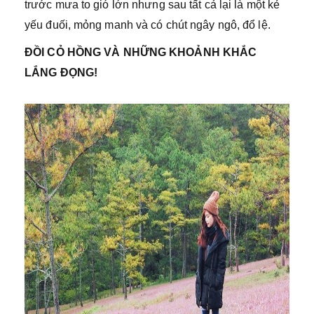
trước mưa to gió lớn nhưng sau tất cả lại là một kẻ
yếu đuối, mỏng manh và có chút ngây ngô, đổ lệ.
ĐỒI CỎ HỒNG VÀ NHỮNG KHOẢNH KHẮC
LẮNG ĐỌNG!