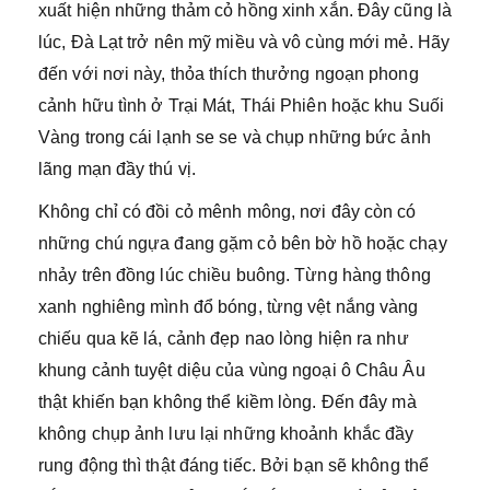
xuất hiện những thảm cỏ hồng xinh xắn. Đây cũng là
lúc, Đà Lạt trở nên mỹ miều và vô cùng mới mẻ. Hãy
đến với nơi này, thỏa thích thưởng ngoạn phong
cảnh hữu tình ở Trại Mát, Thái Phiên hoặc khu Suối
Vàng trong cái lạnh se se và chụp những bức ảnh
lãng mạn đầy thú vị.
Không chỉ có đồi cỏ mênh mông, nơi đây còn có
những chú ngựa đang gặm cỏ bên bờ hồ hoặc chạy
nhảy trên đồng lúc chiều buông. Từng hàng thông
xanh nghiêng mình đổ bóng, từng vệt nắng vàng
chiếu qua kẽ lá, cảnh đẹp nao lòng hiện ra như
khung cảnh tuyệt diệu của vùng ngoại ô Châu Âu
thật khiến bạn không thể kiềm lòng. Đến đây mà
không chụp ảnh lưu lại những khoảnh khắc đầy
rung động thì thật đáng tiếc. Bởi bạn sẽ không thể