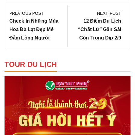
Điều
hướng
PREVIOUS POST
NEXT POST
bài
Previous
Next
Check In Những Mùa
12 Điểm Du Lịch
viết
Post:
Post:
Hoa Đà Lạt Đẹp Mê
“chất Lừ” Gần Sài
Đắm Lòng Người
Gòn Trong Dịp 2/9
TOUR DU LỊCH