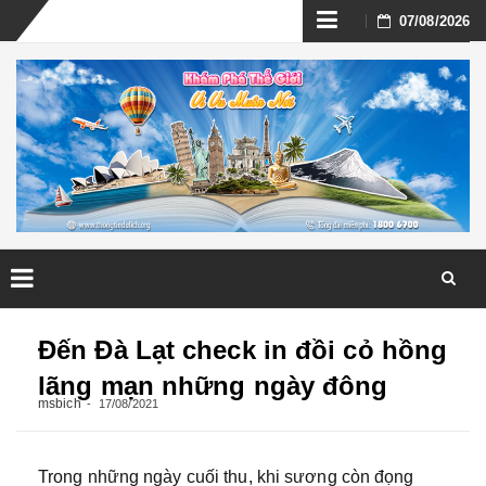
Skip
07/08/2026
to
content
Skip
to
Đến Đà Lạt check in đồi cỏ hồng
content
lãng mạn những ngày đông
msbich
17/08/2021
Trong những ngày cuối thu, khi sương còn đọng