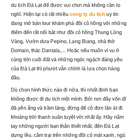
du lịch Đà Lạt để được vui chơi mà không cần lo
nghĩ. Hiện tại có rất nhiều
cong ty du lich
uy tín
đang mở bán tour khám phá đồi cỏ hồng với những
điểm đến rất nổi bật như đồi cỏ hồng Thung Lũng
Vàng, Vườn dưa Pepino, Lang Biang, nhà thờ
Domain, thác Dantala,… Hoặc nếu muốn vi vu ở
cùng trời cuối đất và những ngóc ngách đáng yêu
của Đà Lạt thì phượt vẫn chính là lựa chọn hàng
đầu.
Dù chọn hình thức nào đi nữa, thì nhất định bạn
không được đi du lịch một mình. Bởi nơi đây vốn dĩ
đã yên ắng và trầm lặng, đừng để cô đơn lấn át đi
khoảng trời thanh xuân tuyệt vời nhất ấy. Hãy nắm
tay những người bạn thân thiết nhất, đến Đà Lạt
dựng lều, cắm trại trên những đồi cỏ mát xanh, ngủ