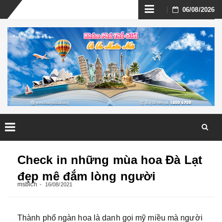
Skip
06/08/2026
to
content
Skip
to
Check in những mùa hoa Đà Lạt
content
đẹp mê đắm lòng người
msbich
16/08/2021
Thành phố ngàn hoa là danh gọi mỹ miều mà người