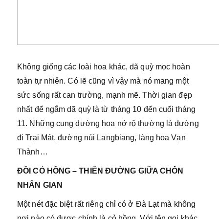
Không giống các loài hoa khác, dã quỳ mọc hoàn
toàn tự nhiên. Có lẽ cũng vì vậy mà nó mang một
sức sống rất can trường, mạnh mẽ. Thời gian đẹp
nhất để ngắm dã quỳ là từ tháng 10 đến cuối tháng
11. Những cung đường hoa nở rộ thường là đường
đi Trại Mát, đường núi Langbiang, làng hoa Vạn
Thành…
ĐỒI CỎ HỒNG – THIÊN ĐƯỜNG GIỮA CHỐN
NHÂN GIAN
Một nét đặc biệt rất riêng chỉ có ở Đà Lạt mà không
nơi nào có được chính là cỏ hồng. Với tên gọi khác