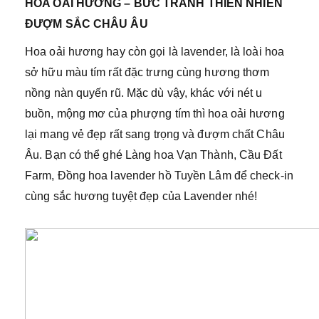
HOA OẢI HƯƠNG – BỨC TRANH THIÊN NHIÊN
ĐƯỢM SẮC CHÂU ÂU
Hoa oải hương hay còn gọi là lavender, là loài hoa
sở hữu màu tím rất đặc trưng cùng hương thơm
nồng nàn quyến rũ. Mặc dù vậy, khác với nét u
buồn, mộng mơ của phượng tím thì hoa oải hương
lại mang vẻ đẹp rất sang trọng và đượm chất Châu
Âu. Bạn có thể ghé Làng hoa Vạn Thành, Cầu Đất
Farm, Đồng hoa lavender hồ Tuyền Lâm để check-in
cùng sắc hương tuyệt đẹp của Lavender nhé!