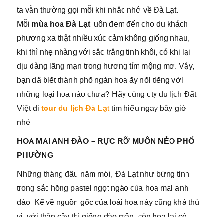
ta vẫn thường gọi mỗi khi nhắc nhớ về Đà Lạt.
Mỗi
mùa hoa Đà Lạt
luôn đem đến cho du khách
phương xa thật nhiều xúc cảm không giống nhau,
khi thì nhẹ nhàng với sắc trắng tinh khôi, có khi lại
dịu dàng lãng mạn trong hương tím mộng mơ. Vậy,
bạn đã biết thành phố ngàn hoa ấy nổi tiếng với
những loại hoa nào chưa? Hãy cùng cty du lịch Đất
Việt đi
tour du lịch Đà Lạt
tìm hiểu ngay bây giờ
nhé!
HOA MAI ANH ĐÀO – RỰC RỠ MUÔN NẺO PHỐ
PHƯỜNG
Những tháng đầu năm mới, Đà Lạt như bừng tỉnh
trong sắc hồng pastel ngọt ngào của hoa mai anh
đào. Kể về nguồn gốc của loài hoa này cũng khá thú
vị, với thân cây thì giống đào mận, còn hoa lại có