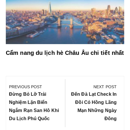
Cẩm nang du lịch hè Châu Âu chi tiết nhất
Điều
hướng
PREVIOUS POST
NEXT POST
bài
Previous
Next
Đừng Bỏ Lỡ Trải
Đến Đà Lạt Check In
viết
Post:
Post:
Nghiệm Lặn Biển
Đồi Cỏ Hồng Lãng
Ngắm Rạn San Hô Khi
Mạn Những Ngày
Du Lịch Phú Quốc
Đông