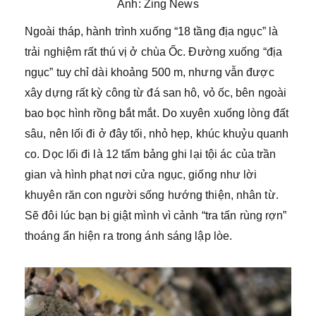
Ảnh: Zing News
Ngoài tháp, hành trình xuống “18 tầng địa ngục” là
trải nghiệm rất thú vị ở chùa Ốc. Đường xuống “địa
ngục” tuy chỉ dài khoảng 500 m, nhưng vẫn được
xây dựng rất kỳ công từ đá san hô, vỏ ốc, bên ngoài
bao bọc hình rồng bắt mắt. Do xuyên xuống lòng đất
sâu, nên lối đi ở đây tối, nhỏ hẹp, khúc khuỷu quanh
co. Dọc lối đi là 12 tấm bảng ghi lại tội ác của trần
gian và hình phạt nơi cửa ngục, giống như lời
khuyên răn con người sống hướng thiện, nhân từ.
Sẽ đôi lúc bạn bị giật mình vì cảnh “tra tấn rùng rợn”
thoáng ẩn hiện ra trong ánh sáng lập lòe.