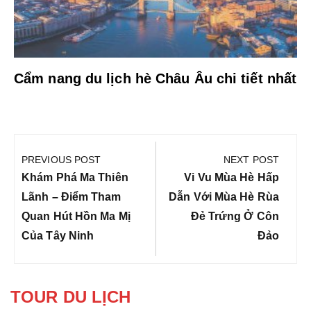
Cẩm nang du lịch hè Châu Âu chi tiết nhất
Điều
hướng
PREVIOUS POST
NEXT POST
bài
Previous
Next
Khám Phá Ma Thiên
Vi Vu Mùa Hè Hấp
viết
Post:
Post:
Lãnh – Điểm Tham
Dẫn Với Mùa Hè Rùa
Quan Hút Hồn Ma Mị
Đẻ Trứng Ở Côn
Của Tây Ninh
Đảo
TOUR DU LỊCH