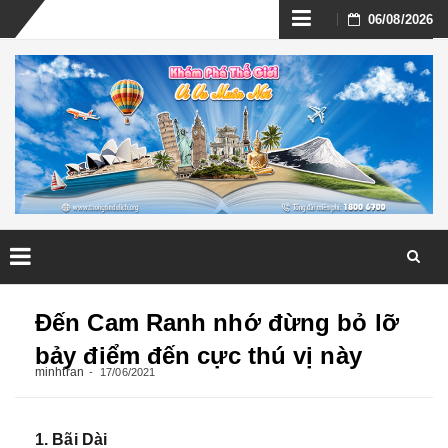
Skip
06/08/2026
to
content
Skip
to
Đến Cam Ranh nhớ đừng bỏ lỡ
content
bảy điểm đến cực thú vị này
minhtran
17/06/2021
1. Bãi Dài