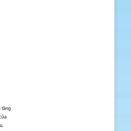
i tầng
 của
u.