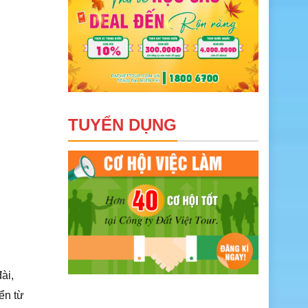
TUYỂN DỤNG
ài,
ển từ