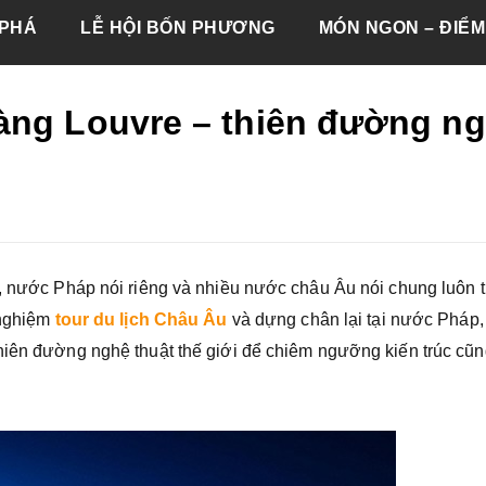
PHÁ
LỄ HỘI BỐN PHƯƠNG
MÓN NGON – ĐIỂM
àng Louvre – thiên đường n
t, nước Pháp nói riêng và nhiều nước châu Âu nói chung luôn 
 nghiệm
tour du lịch Châu Âu
và dựng chân lại tại nước Pháp,
hiên đường nghệ thuật thế giới để chiêm ngưỡng kiến trúc cũ