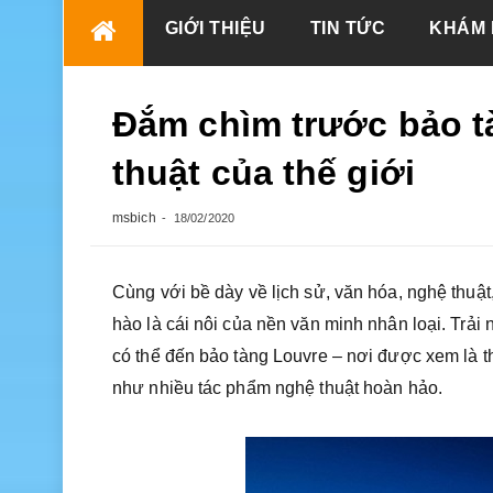
Skip
GIỚI THIỆU
TIN TỨC
KHÁM 
to
content
Đắm chìm trước bảo t
thuật của thế giới
msbich
18/02/2020
Cùng với bề dày về lịch sử, văn hóa, nghệ thuậ
hào là cái nôi của nền văn minh nhân loại. Trải
có thể đến bảo tàng Louvre – nơi được xem là t
như nhiều tác phẩm nghệ thuật hoàn hảo.