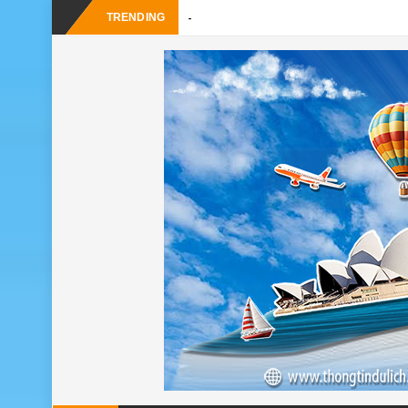
-
TRENDING
24h ở Thụy Sĩ nên đi