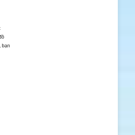
c
đồ
, bạn