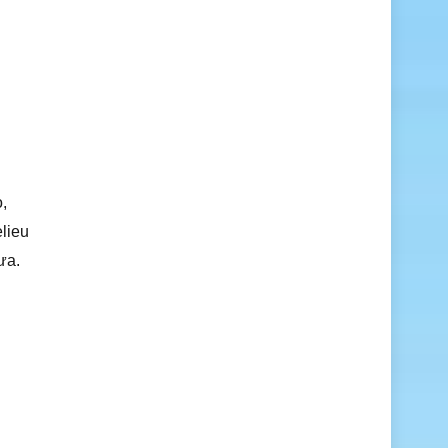
,
elieu
ưa.