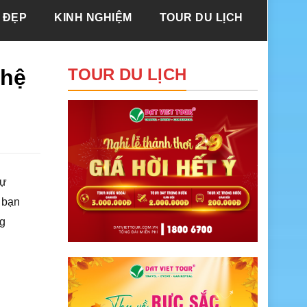
 ĐẸP
KINH NGHIỆM
TOUR DU LỊCH
ghệ
TOUR DU LỊCH
tự
 bạn
ng