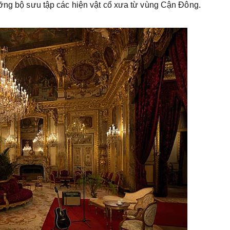
ưỡng bộ sưu tập các hiện vật cổ xưa từ vùng Cận Đông.