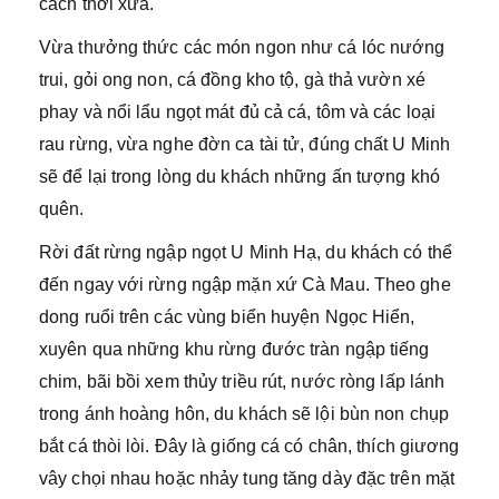
cách thời xưa.
Vừa thưởng thức các món ngon như cá lóc nướng
trui, gỏi ong non, cá đồng kho tộ, gà thả vườn xé
phay và nổi lẩu ngọt mát đủ cả cá, tôm và các loại
rau rừng, vừa nghe đờn ca tài tử, đúng chất U Minh
sẽ để lại trong lòng du khách những ấn tượng khó
quên.
Rời đất rừng ngập ngọt U Minh Hạ, du khách có thể
đến ngay với rừng ngập mặn xứ Cà Mau. Theo ghe
dong ruổi trên các vùng biển huyện Ngọc Hiển,
xuyên qua những khu rừng đước tràn ngập tiếng
chim, bãi bồi xem thủy triều rút, nước ròng lấp lánh
trong ánh hoàng hôn, du khách sẽ lội bùn non chụp
bắt cá thòi lòi. Đây là giống cá có chân, thích giương
vây chọi nhau hoặc nhảy tung tăng dày đặc trên mặt