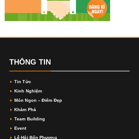
THÔNG TIN
Tin Tức
Kinh Nghiệm
Món Ngon – Điểm Đẹp
Khám Phá
Team Building
Event
Lễ Hội Bốn Phương