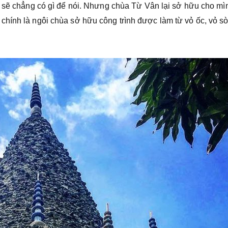
ì sẽ chẳng có gì để nói. Nhưng chùa Từ Vân lại sở hữu cho mì
hính là ngôi chùa sở hữu công trình được làm từ vỏ ốc, vỏ sò