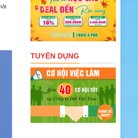
một
TUYỂN DỤNG