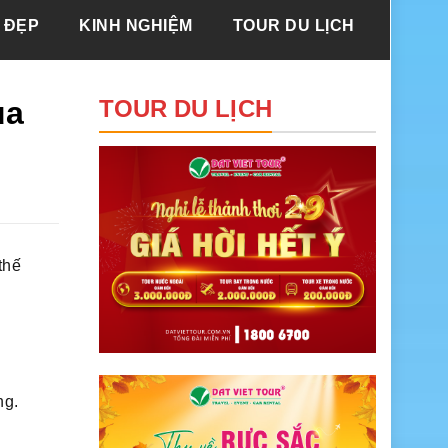
 ĐẸP
KINH NGHIỆM
TOUR DU LỊCH
ùa
TOUR DU LỊCH
thế
ng.