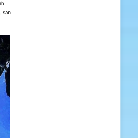
nh
, san