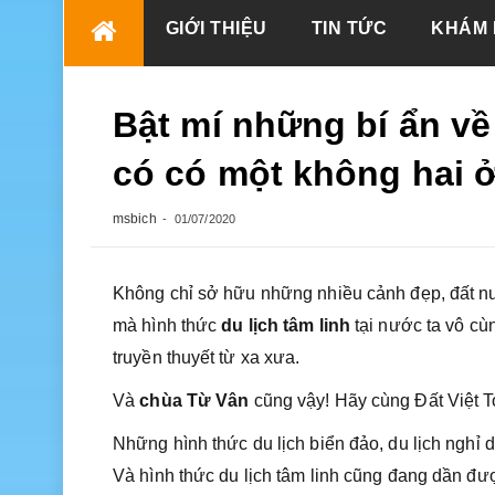
Skip
GIỚI THIỆU
TIN TỨC
KHÁM 
to
content
Bật mí những bí ẩn về
có có một không hai 
msbich
01/07/2020
Không chỉ sở hữu những nhiều cảnh đẹp, đất nư
mà hình thức
du lịch tâm linh
tại nước ta vô cù
truyền thuyết từ xa xưa.
Và
chùa Từ Vân
cũng vậy! Hãy cùng Đất Việt T
Những hình thức du lịch biển đảo, du lịch nghỉ
Và hình thức du lịch tâm linh cũng đang dần được