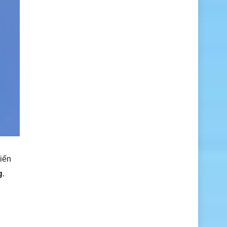
kiến
g
.