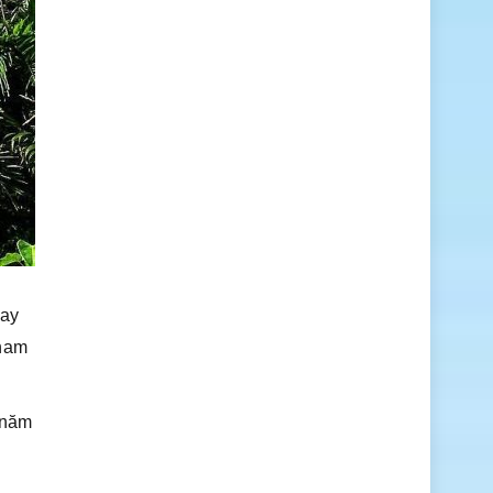
gay
tham
 năm