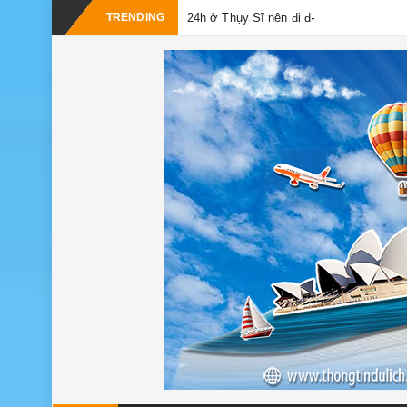
-
TRENDING
24h ở Thụy Sĩ nên đi đâu, chơi gì?