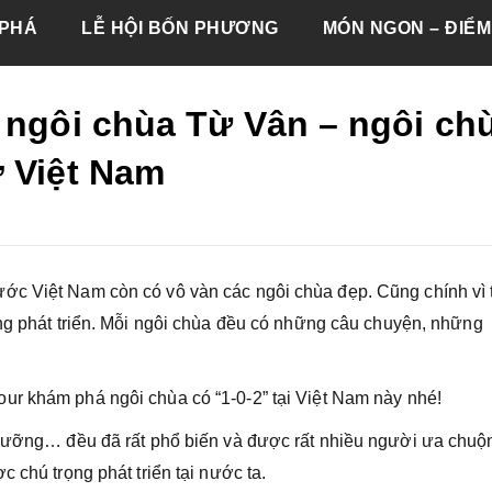
PHÁ
LỄ HỘI BỐN PHƯƠNG
MÓN NGON – ĐIỂM
 ngôi chùa Từ Vân – ngôi ch
ở Việt Nam
ớc Việt Nam còn có vô vàn các ngôi chùa đẹp. Cũng chính vì 
ng phát triển. Mỗi ngôi chùa đều có những câu chuyện, những
our khám phá ngôi chùa có “1-0-2” tại Việt Nam này nhé!
 dưỡng… đều đã rất phổ biến và được rất nhiều người ưa chuộ
 chú trọng phát triển tại nước ta.