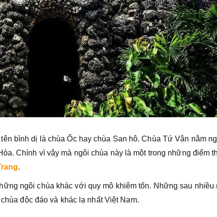
tên bình dị là chùa Ốc hay chùa San hô. Chùa Tứ Vân nằm n
Hòa. Chính vì vậy mà ngôi chùa này là một trong những điểm 
Trang
.
hững ngôi chùa khác với quy mô khiêm tốn. Những sau nhiều
 chùa độc đáo và khác lạ nhất Việt Nam.