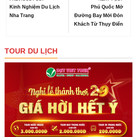
bài
Previous
Next
Kinh Nghiệm Du Lịch
Phú Quốc Mở
viết
Post:
Post:
Nha Trang
Đường Bay Mới Đón
Khách Từ Thụy Điển
TOUR DU LỊCH