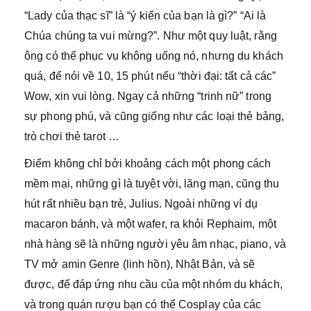
“Lady của thạc sĩ” là “ý kiến ​​của bạn là gì?” “Ai là
Chúa chúng ta vui mừng?”. Như một quy luật, rằng
ông có thể phục vụ không uống nó, nhưng du khách
quá, để nói về 10, 15 phút nếu “thời đại: tất cả các”
Wow, xin vui lòng. Ngay cả những “trinh nữ” trong
sự phong phú, và cũng giống như các loại thẻ bảng,
trò chơi thẻ tarot …
Điểm không chỉ bởi khoảng cách một phong cách
mềm mại, những gì là tuyệt vời, lãng mạn, cũng thu
hút rất nhiều bạn trẻ, Julius. Ngoài những ví dụ
macaron bánh, và một wafer, ra khỏi Rephaim, một
nhà hàng sẽ là những người yêu âm nhạc, piano, và
TV mở amin Genre (linh hồn), Nhật Bản, và sẽ
được, để đáp ứng nhu cầu của một nhóm du khách,
và trong quán rượu bạn có thể Cosplay của các