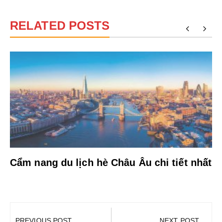
RELATED POSTS
Cẩm nang du lịch hè Châu Âu chi tiết nhất
Điều
hướng
PREVIOUS POST
NEXT POST