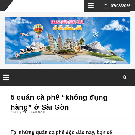
Skip
07/08/2026
to
content
Skip
to
5 quán cà phê “không đụng
content
hàng” ở Sài Gòn
msduyen
14/03/2016
Tại những quán cà phê độc đáo này, bạn sẽ