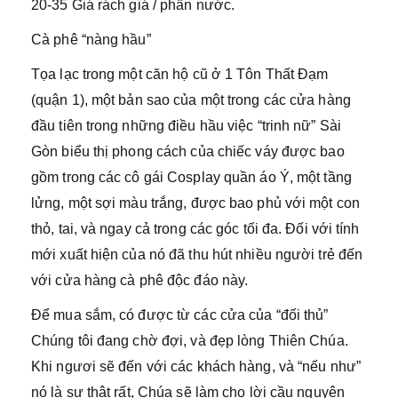
20-35 Giá rách giá / phần nước.
Cà phê “nàng hầu”
Tọa lạc trong một căn hộ cũ ở 1 Tôn Thất Đạm
(quận 1), một bản sao của một trong các cửa hàng
đầu tiên trong những điều hầu việc “trinh nữ” Sài
Gòn biểu thị phong cách của chiếc váy được bao
gồm trong các cô gái Cosplay quần áo Ý, một tầng
lửng, một sợi màu trắng, được bao phủ với một con
thỏ, tai, và ngay cả trong các góc tối đa. Đối với tính
mới xuất hiện của nó đã thu hút nhiều người trẻ đến
với cửa hàng cà phê độc đáo này.
Để mua sắm, có được từ các cửa của “đối thủ”
Chúng tôi đang chờ đợi, và đẹp lòng Thiên Chúa.
Khi ngươi sẽ đến với các khách hàng, và “nếu như”
nó là sự thật rất, Chúa sẽ làm cho lời cầu nguyện