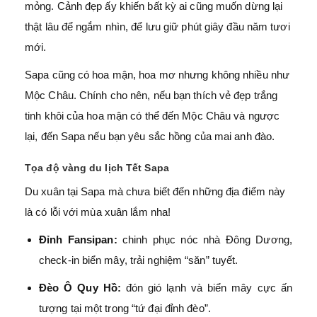
mỏng. Cảnh đẹp ấy khiến bất kỳ ai cũng muốn dừng lại
thật lâu để ngắm nhìn, để lưu giữ phút giây đầu năm tươi
mới.
Sapa cũng có hoa mận, hoa mơ nhưng không nhiều như
Mộc Châu. Chính cho nên, nếu bạn thích vẻ đẹp trắng
tinh khôi của hoa mận có thể đến Mộc Châu và ngược
lại, đến Sapa nếu bạn yêu sắc hồng của mai anh đào.
Tọa độ vàng du lịch Tết Sapa
Du xuân tại Sapa mà chưa biết đến những địa điểm này
là có lỗi với mùa xuân lắm nha!
Đỉnh Fansipan:
chinh phục nóc nhà Đông Dương,
check-in biển mây, trải nghiệm “săn” tuyết.
Đèo Ô Quy Hồ:
đón gió lạnh và biển mây cực ấn
tượng tại một trong “tứ đại đỉnh đèo”.