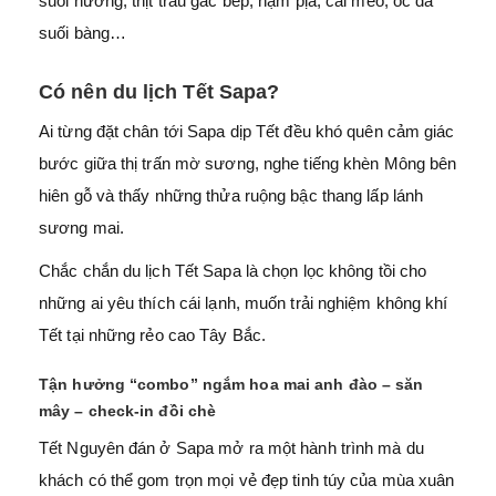
suối nướng, thịt trâu gác bếp, nậm pịa, cải mèo, ốc đá
suối bàng…
Có nên du lịch Tết Sapa?
Ai từng đặt chân tới Sapa dịp Tết đều khó quên cảm giác
bước giữa thị trấn mờ sương, nghe tiếng khèn Mông bên
hiên gỗ và thấy những thửa ruộng bậc thang lấp lánh
sương mai.
Chắc chắn du lịch Tết Sapa là chọn lọc không tồi cho
những ai yêu thích cái lạnh, muốn trải nghiệm không khí
Tết tại những rẻo cao Tây Bắc.
Tận hưởng “combo” ngắm hoa mai anh đào – săn
mây – check-in đồi chè
Tết Nguyên đán ở Sapa mở ra một hành trình mà du
khách có thể gom trọn mọi vẻ đẹp tinh túy của mùa xuân