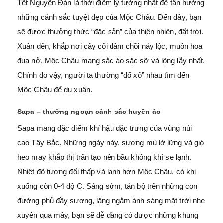
Tết Nguyên Đán là thời điểm lý tưởng nhất để tận hưởng
những cảnh sắc tuyệt đẹp của Mộc Châu. Đến đây, bạn
sẽ được thưởng thức “đặc sản” của thiên nhiên, đất trời.
Xuân đến, khắp nơi cây cối đâm chồi nảy lộc, muôn hoa
đua nở, Mộc Châu mang sắc áo sặc sỡ và lộng lẫy nhất.
Chính do vậy, người ta thường “đổ xô” nhau tìm đến
Mộc Châu để du xuân.
Sapa – thưởng ngoạn cảnh sắc huyền ảo
Sapa mang đặc điểm khí hậu đặc trưng của vùng núi
cao Tây Bắc. Những ngày này, sương mù lờ lững và gió
heo may khắp thị trấn tạo nên bầu không khí se lạnh.
Nhiệt độ tương đối thấp và lạnh hơn Mộc Châu, có khi
xuống còn 0-4 độ C. Sáng sớm, tản bộ trên những con
đường phủ đầy sương, lặng ngắm ánh sáng mặt trời nhẹ
xuyên qua mây, bạn sẽ dễ dàng có được những khung