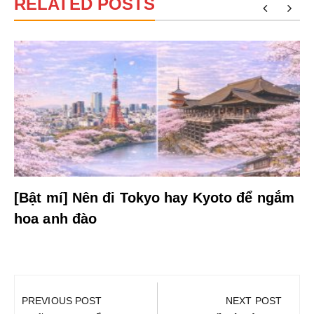
RELATED POSTS
[Bật mí] Nên đi Tokyo hay Kyoto để ngắm
hoa anh đào
Điều
hướng
PREVIOUS POST
NEXT POST