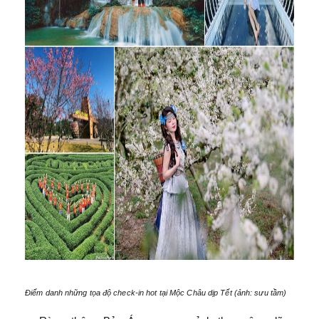
Điểm danh những tọa độ check-in hot tại Mộc Châu dịp Tết (ảnh: sưu tầm)