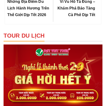
bài
Previous
Next
Những Địa Điểm Du
Vi Vu Hồ Tà Đùng –
viết
Post:
Post:
Lịch Hành Hương Trên
Khám Phá Bảo Tàng
Thế Giới Dịp Tết 2026
Cà Phê Dịp Tết
TOUR DU LỊCH