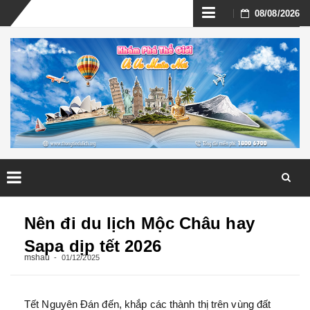
Skip
08/08/2026
to
content
Skip
to
Nên đi du lịch Mộc Châu hay
content
Sapa dịp tết 2026
mshau
01/12/2025
Tết Nguyên Đán đến, khắp các thành thị trên vùng đất