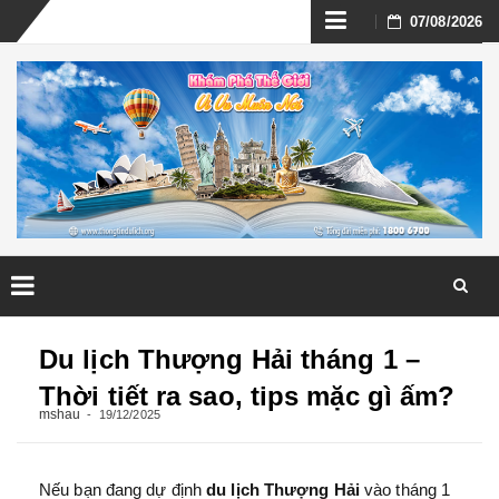
Skip
07/08/2026
to
content
Skip
to
Du lịch Thượng Hải tháng 1 –
content
Thời tiết ra sao, tips mặc gì ấm?
mshau
19/12/2025
Nếu bạn đang dự định
du lịch Thượng Hải
vào tháng 1