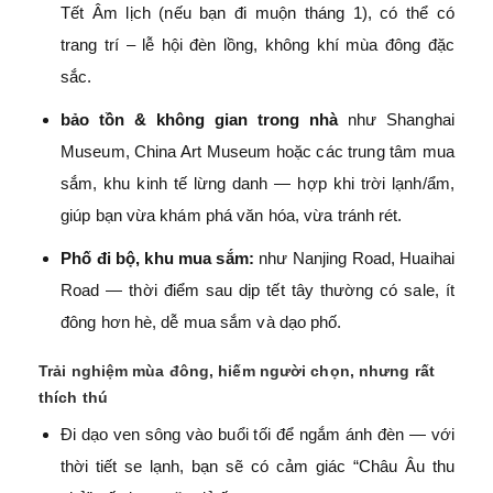
Tết Âm lịch (nếu bạn đi muộn tháng 1), có thể có
trang trí – lễ hội đèn lồng, không khí mùa đông đặc
sắc.
bảo tồn & không gian trong nhà
như Shanghai
Museum, China Art Museum hoặc các trung tâm mua
sắm, khu kinh tế lừng danh — hợp khi trời lạnh/ẩm,
giúp bạn vừa khám phá văn hóa, vừa tránh rét.
Phố đi bộ, khu mua sắm:
như Nanjing Road, Huaihai
Road — thời điểm sau dịp tết tây thường có sale, ít
đông hơn hè, dễ mua sắm và dạo phố.
Trải nghiệm mùa đông, hiếm người chọn, nhưng rất
thích thú
Đi dạo ven sông vào buổi tối để ngắm ánh đèn — với
thời tiết se lạnh, bạn sẽ có cảm giác “Châu Âu thu