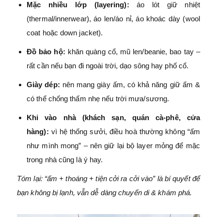
Mặc nhiều lớp (layering):
áo lót giữ nhiệt
(thermal/innerwear), áo len/áo nỉ, áo khoác dày (wool
coat hoặc down jacket).
Đồ bảo hộ:
khăn quàng cổ, mũ len/beanie, bao tay –
rất cần nếu bạn đi ngoài trời, dạo sông hay phố cổ.
Giày dép:
nên mang giày ấm, có khả năng giữ ấm &
có thể chống thấm nhẹ nếu trời mưa/sương.
Khi vào nhà (khách sạn, quán cà-phê, cửa
hàng):
vì hệ thống sưởi, điều hoà thường không “ấm
như mình mong” – nên giữ lại bộ layer mỏng để mặc
trong nhà cũng là ý hay.
Tóm lại: “ấm + thoáng + tiện cởi ra cởi vào” là bí quyết để
bạn không bị lạnh, vẫn dễ dàng chuyển di & khám phá.