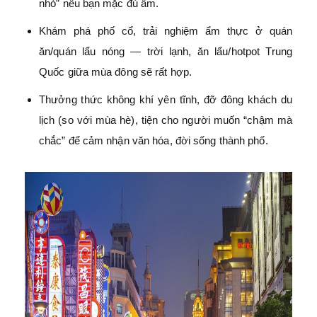
nhỏ” nếu bạn mặc đủ ấm.
Khám phá phố cổ, trải nghiệm ẩm thực ở quán
ăn/quán lẩu nóng — trời lạnh, ăn lẩu/hotpot Trung
Quốc giữa mùa đông sẽ rất hợp.
Thưởng thức không khí yên tĩnh, đỡ đông khách du
lịch (so với mùa hè), tiện cho người muốn “chậm mà
chắc” để cảm nhận văn hóa, đời sống thành phố.