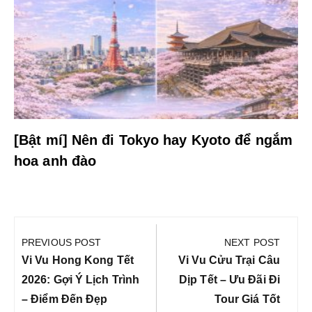
[Bật mí] Nên đi Tokyo hay Kyoto để ngắm
hoa anh đào
Điều
hướng
PREVIOUS POST
NEXT POST
bài
Previous
Next
Vi Vu Hong Kong Tết
Vi Vu Cửu Trại Câu
viết
Post:
Post:
2026: Gợi Ý Lịch Trình
Dịp Tết – Ưu Đãi Đi
– Điểm Đến Đẹp
Tour Giá Tốt