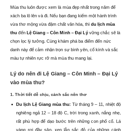
Mùa thu luôn được xem là mùa đẹp nhất trong năm để
xách ba lô lên và đi. Nếu bạn đang kiếm một hành trình
vừa thơ mộng vừa đậm chất văn hóa, thì
du lịch mùa
thu
đến
Lệ Giang – Côn Minh – Đại Lý
vững chắc sẽ là
chọn lọc lý tưởng. Cùng
khám phá ba điểm đến nức
danh này để cảm nhận trọn sự bình yên, cổ kính và sắc
màu tự nhiên rực rỡ mà mùa thu mang lại.
Lý do nên đi Lệ Giang – Côn Minh – Đại Lý
vào mùa thu?
1. Thời tiết dễ chịu, cảnh sắc nên thơ
Du lịch Lệ Giang mùa thu:
Từ tháng 9 – 11, nhiệt độ
nghiêng ngả 12 – 18 độ C, trời trong xanh, nắng nhẹ,
rất phù hợp để dạo bước trên những con phố cổ. Lá
vàng rơi đầy sân, xen lẫn sắc đỏ của những cánh