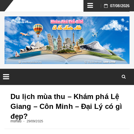
Skip
07/08/2026
to
content
Skip
to
Du lịch mùa thu – Khám phá Lệ
content
Giang – Côn Minh – Đại Lý có gì
đẹp?
mshau
29/09/2025