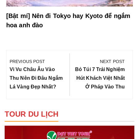
[Bật mí] Nên đi Tokyo hay Kyoto để ngắm
hoa anh đào
Điều
hướng
PREVIOUS POST
NEXT POST
bài
Previous
Next
Vi Vu Châu Âu Vào
Bỏ Túi 7 Trải Nghiệm
viết
Post:
Post:
Thu Nên Đi Đâu Ngắm
Hút Khách Việt Nhất
Lá Vàng Đẹp Nhất?
Ở Pháp Vào Thu
TOUR DU LỊCH