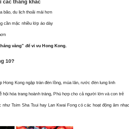
i các tháng khác
bão, du lịch thoải mái hơn
ng cần mặc nhiều lớp áo dày
 hơn
“tháng vàng” để vi vu Hong Kong.
ng 10?
ắp Hong Kong ngập tràn đèn lồng, múa lân, rước đèn lung linh
 hội hóa trang hoành tráng, Phù hợp cho cả người lớn và con trẻ
c như Tsim Sha Tsui hay Lan Kwai Fong có các hoạt động âm nhạc