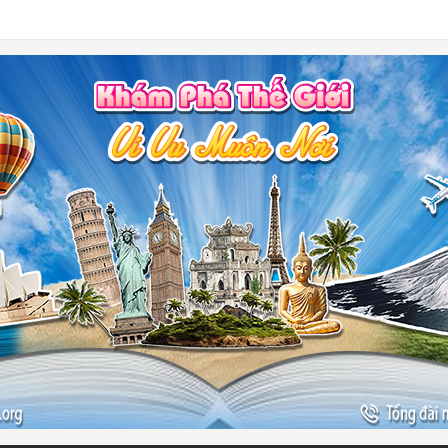
-
ào đẹp