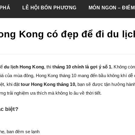
PHÁ
LỄ HỘI BỐN PHƯƠNG
MÓN NGON – ĐIỂM
Hong Kong có đẹp để đi du lị
để
du lịch Hong Kong
, thì
tháng 10 chính là gợi ý số 1.
Không còn
giá của mùa đông, Hong Kong tháng 10 mang đến bầu không khí dễ 
t, khi đặt
tour Hong Kong tháng 10
,
bạn sẽ được tận hưởng hành
ững trải nghiệm ưa thích mà không lo âu về thời tiết.
c biệt?
hẹ, ban đêm se lạnh