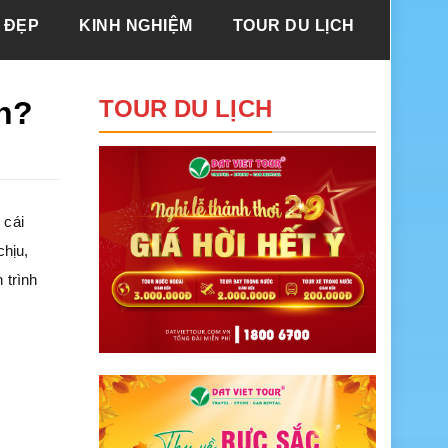
 ĐẸP
KINH NGHIỆM
TOUR DU LỊCH
ch?
TOUR DU LỊCH
 cái
chịu,
 trình