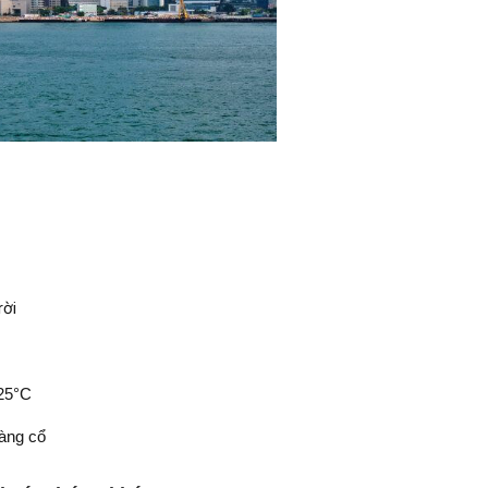
rời
 25°C
làng cổ