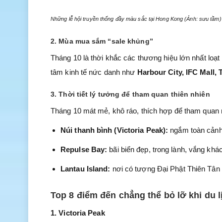
Những lễ hội truyền thống đầy màu sắc tại Hong Kong (Ảnh: sưu tầm)
2. Mùa mua sắm “sale khủng”
Tháng 10 là thời khắc các thương hiệu lớn nhất loạ
tâm kinh tế nức danh như
Harbour City, IFC Mall,
3. Thời tiết lý tưởng để tham quan thiên nhiên
Tháng 10 mát mẻ, khô ráo, thích hợp để tham quan 
Núi thanh bình (Victoria Peak):
ngắm toàn cảnh
Repulse Bay:
bãi biển đẹp, trong lành, vắng khá
Lantau Island:
nơi có tượng Đại Phật Thiên Tân
Top 8 điểm đến chẳng thể bỏ lỡ khi du 
1. Victoria Peak