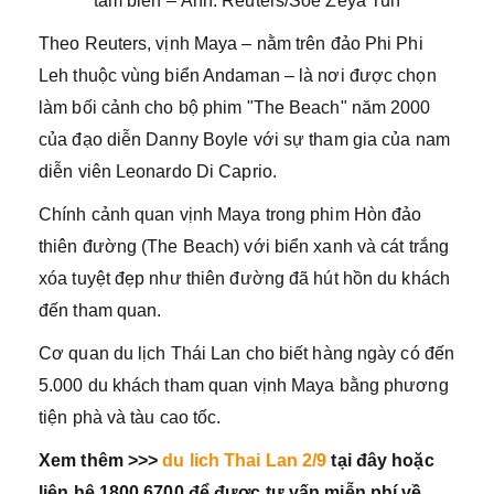
tắm biển – Ảnh: Reuters/Soe Zeya Tun
Theo Reuters, vịnh Maya – nằm trên đảo Phi Phi
Leh thuộc vùng biển Andaman – là nơi được chọn
làm bối cảnh cho bộ phim "The Beach" năm 2000
của đạo diễn Danny Boyle với sự tham gia của nam
diễn viên Leonardo Di Caprio.
Chính cảnh quan vịnh Maya trong phim Hòn đảo
thiên đường (The Beach) với biển xanh và cát trắng
xóa tuyệt đẹp như thiên đường đã hút hồn du khách
đến tham quan.
Cơ quan du lịch Thái Lan cho biết hàng ngày có đến
5.000 du khách tham quan vịnh Maya bằng phương
tiện phà và tàu cao tốc.
Xem thêm >>>
du lich Thai Lan 2/9
tại đây hoặc
liên hệ 1800 6700 để được tư vấn miễn phí về