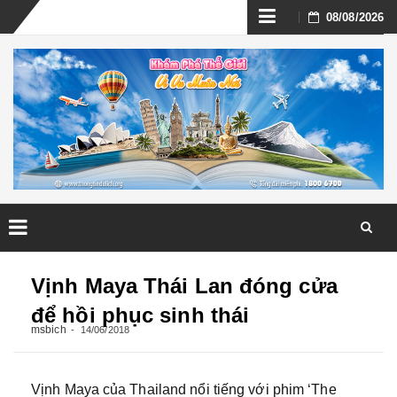
Skip
08/08/2026
to
content
Skip
to
Vịnh Maya Thái Lan đóng cửa
content
để hồi phục sinh thái
msbich
14/06/2018
Vịnh Maya của Thailand nổi tiếng với phim ‘The