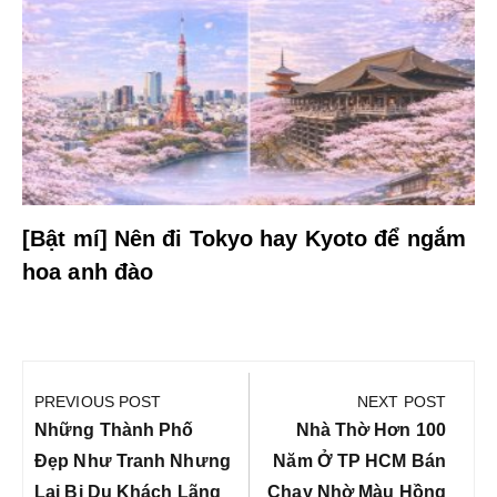
[Bật mí] Nên đi Tokyo hay Kyoto để ngắm
hoa anh đào
Điều
hướng
PREVIOUS POST
NEXT POST
bài
Previous
Next
Những Thành Phố
Nhà Thờ Hơn 100
viết
Post:
Post:
Đẹp Như Tranh Nhưng
Năm Ở TP HCM Bán
Lại Bị Du Khách Lãng
Chạy Nhờ Màu Hồng