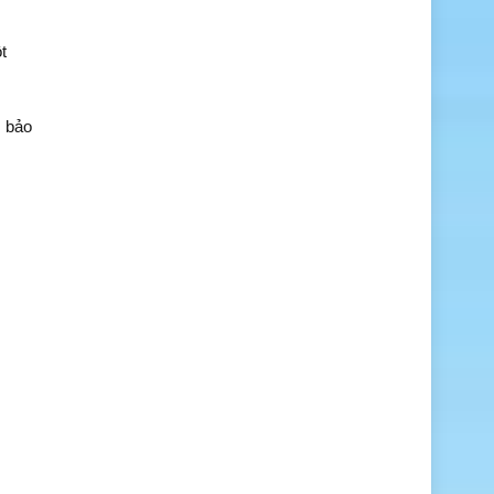
t
ể bảo