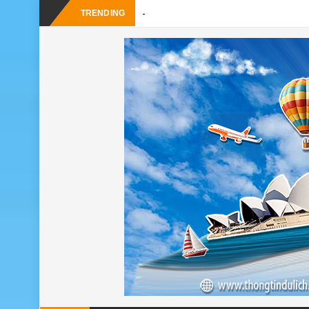
-
TRENDING
Du l