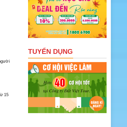
TUYỂN DỤNG
người
từ 15