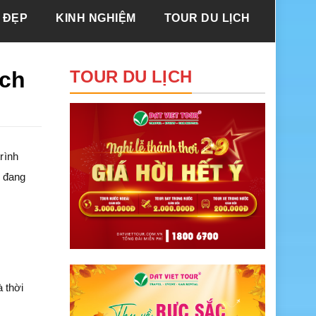
 ĐẸP
KINH NGHIỆM
TOUR DU LỊCH
ách
TOUR DU LỊCH
rình
n đang
à thời