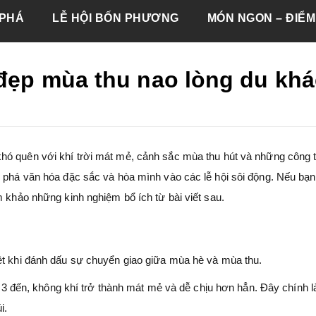
PHÁ
LỄ HỘI BỐN PHƯƠNG
MÓN NGON – ĐIỂM
 đẹp mùa thu nao lòng du kh
hó quên với khí trời mát mẻ, cảnh sắc mùa thu hút và những công t
m phá văn hóa đặc sắc và hòa mình vào các lễ hội sôi động. Nếu bạ
m khảo những kinh nghiệm bổ ích từ bài viết sau.
ệt khi đánh dấu sự chuyển giao giữa mùa hè và mùa thu.
ng 3 đến, không khí trở thành mát mẻ và dễ chịu hơn hẳn. Đây chính l
i.