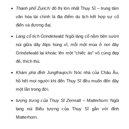
Thành phố Zurich:
đô thị lớn nhất Thụy Sĩ – trung tâm
văn hóa tài chính là địa điểm du lịch kết hợp sự cổ
điển và đương đại.
Làng cổ tích Grindelwald:
Ngôi làng cổ nằm bên sườn
núi giữa dãy Alps hùng vĩ, mỗi một mùa ở nơi đây
Grindelwald lại khoác lên một “chiếc áo” vô cùng đẹp
đẽ, thích thú.
Khám phá đỉnh Jungfraujoch:
Nóc nhà của Châu Âu,
hồ hết mọi người khi đến Thụy Sĩ đều muốn đến đây
một lần trong đời.
tượng trưng của Thụy Sĩ Zermatt – Matterhorn:
Ngôi
làng núi Biểu tượng của Thụy Sĩ gắn với đỉnh
Matterhorn.