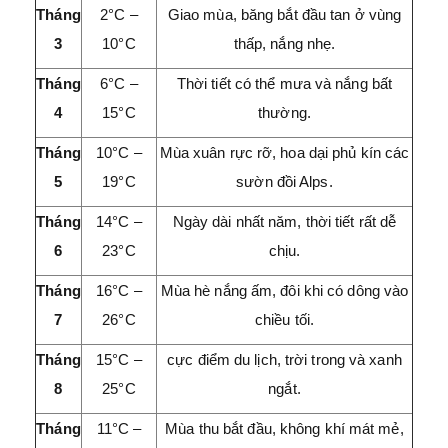
Tháng
2°C –
Giao mùa, băng bắt đầu tan ở vùng
3
10°C
thấp, nắng nhẹ.
Tháng
6°C –
Thời tiết có thể mưa và nắng bất
4
15°C
thường.
Tháng
10°C –
Mùa xuân rực rỡ, hoa dại phủ kín các
5
19°C
sườn đồi Alps.
Tháng
14°C –
Ngày dài nhất năm, thời tiết rất dễ
6
23°C
chịu.
Tháng
16°C –
Mùa hè nắng ấm, đôi khi có dông vào
7
26°C
chiều tối.
Tháng
15°C –
cực điểm du lịch, trời trong và xanh
8
25°C
ngắt.
Tháng
11°C –
Mùa thu bắt đầu, không khí mát mẻ,