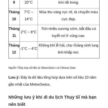
9
20°C
trời rất trong.
Tháng
7°C –
Mùa thu vàng rực rỡ, lá chuyển màu
10
14°C
cực đẹp.
Tháng
Trời nhiều sương sớm, bắt đầu có
2°C – 8°C
11
tuyết rơi ở vùng cao.
Tháng
Không khí lễ hội, chợ Giáng sinh lung
-1°C – 4°C
12
linh khắp nơi.
Nguồn:Tổng hợp dữ liệu từ MeteoSwiss và Climate-Data
Lưu ý:
Đây là dữ liệu tổng hợp dựa trên số liệu 10 năm
gần nhất của MeteoSwiss.
Những lưu ý khi đi du lịch Thụy Sĩ mà bạn
nên biết