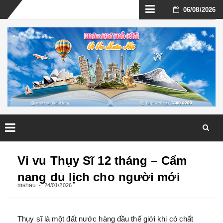
Skip
06/08/2026
to
content
Skip
to
Vi vu Thụy Sĩ 12 tháng – Cẩm
content
nang du lịch cho người mới
mshau
24/01/2026
Thụy sĩ là một đất nước hàng đầu thế giới khi có chất