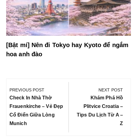
[Bật mí] Nên đi Tokyo hay Kyoto để ngắm
hoa anh đào
Điều
hướng
PREVIOUS POST
NEXT POST
bài
Previous
Next
Check In Nhà Thờ
Khám Phá Hồ
viết
Post:
Post:
Frauenkirche – Vẻ Đẹp
Plitvice Croatia –
Cổ Điển Giữa Lòng
Tips Du Lịch Từ A –
Munich
Z