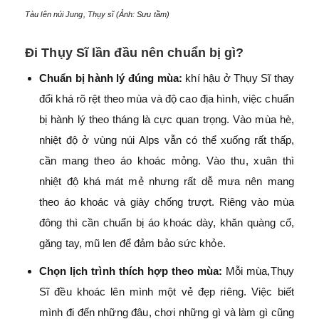
Tàu lên núi Jung, Thụy sĩ (Ảnh: Sưu tầm)
Đi Thụy Sĩ lần đầu nên chuẩn bị gì?
Chuẩn bị hành lý đúng mùa:
khí hậu ở Thụy Sĩ thay
đổi khá rõ rệt theo mùa và độ cao địa hình, việc chuẩn
bị hành lý theo tháng là cực quan trọng. Vào mùa hè,
nhiệt độ ở vùng núi Alps vẫn có thể xuống rất thấp,
cần mang theo áo khoác mỏng. Vào thu, xuân thì
nhiệt độ khá mát mẻ nhưng rất dễ mưa nên mang
theo áo khoác và giày chống trượt. Riêng vào mùa
đông thì cần chuẩn bị áo khoác dày, khăn quàng cổ,
găng tay, mũ len để đảm bảo sức khỏe.
Chọn lịch trình thích hợp theo mùa:
Mỗi mùa,Thụy
Sĩ đều khoác lên mình một vẻ đẹp riêng. Việc biết
mình đi đến những đâu, chơi những gì và làm gì cũng