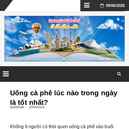
Skip
09/08/2026
to
content
Skip
to
Uống cà phê lúc nào trong ngày
content
là tốt nhất?
dubidubi
10/08/2020
Không ít người có thói quen uống cà phê vào buổi