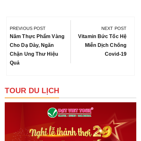
Điều
hướng
PREVIOUS POST
NEXT POST
bài
Previous
Next
Năm Thực Phẩm Vàng
Vitamin Bức Tốc Hệ
viết
Post:
Post:
Cho Dạ Dày, Ngăn
Miễn Dịch Chống
Chặn Ung Thư Hiệu
Covid-19
Quả
TOUR DU LỊCH