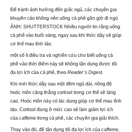
Để tránh ảnh hưởng đến giấc ngủ, các chuyên gia
khuyến cáo không nên uống cà phê gần giờ đi ngủ
ẢNH: SHUTTERSTOCK Nhiều người tin rằng uống
cà phê vào buổi sáng, ngay sau khi thức dậy sẽ giúp
cơ thể mau tỉnh táo.
một số ít điều tra và nghiên cứu cho biết uống cà
phê vào thời điểm này sẽ không tận dụng được tối
đa lợi ích của cà phê, theo
Reader’s Digest.
Khi mới thức dậy sau một đêm ngủ dài, nồng độ
hoóc môn căng thẳng cortisol trong cơ thể sẽ tăng
cao. Hoóc môn này có tác dụng giúp cơ thể mau tỉnh
táo. Cortisol đang ở mức cao sẽ làm giảm lợi ích
của caffeine trong cà phê, các chuyên gia giải thích.
Thay vào đó, để tận dụng tối đa lợi ích của caffeine,