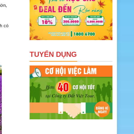
lớn,
h có
TUYỂN DỤNG