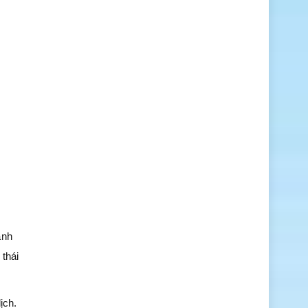
anh
 thái
ịch.