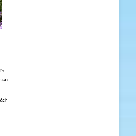
đến
quan
hách
..