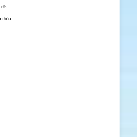
 rỡ.
ăn hóa