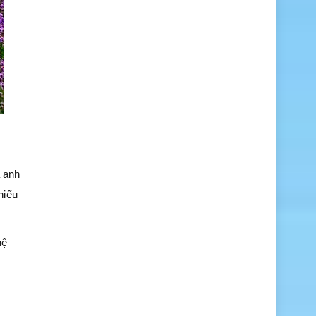
a anh
hiểu
hệ