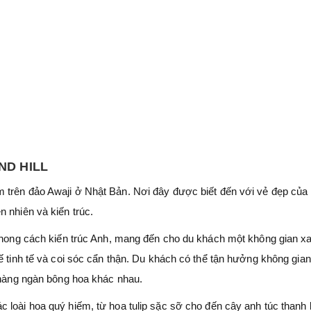
ND HILL
m trên đảo Awaji ở Nhật Bản. Nơi đây được biết đến với vẻ đẹp của
 nhiên và kiến trúc.
 phong cách kiến trúc Anh, mang đến cho du khách một không gian x
ế tinh tế và coi sóc cẩn thận. Du khách có thể tận hưởng không gian
n hàng ngàn bông hoa khác nhau.
c loài hoa quý hiếm, từ hoa tulip sặc sỡ cho đến cây anh túc thanh l