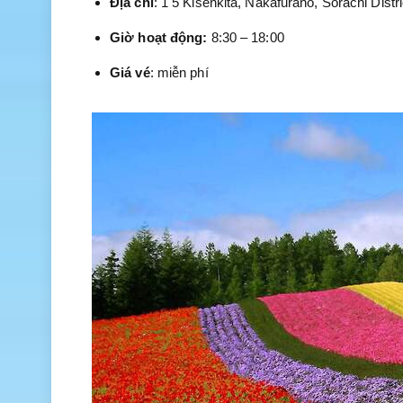
Địa chỉ
: 1 5 Kisenkita, Nakafurano, Sorachi Dist
Giờ hoạt động:
8:30 – 18:00
Giá vé
: miễn phí