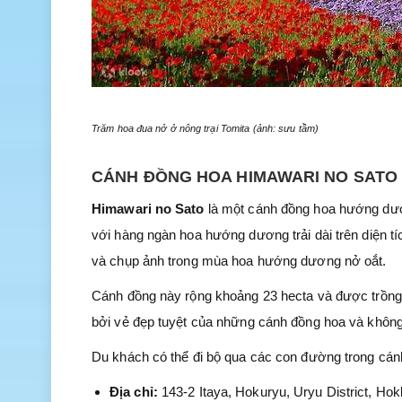
Trăm hoa đua nở ở nông trại Tomita (ảnh: sưu tầm)
CÁNH ĐỒNG HOA HIMAWARI NO SATO
Himawari no Sato
là một cánh đồng hoa hướng dươ
với hàng ngàn hoa hướng dương trải dài trên diện t
và chụp ảnh trong mùa hoa hướng dương nở oắt.
Cánh đồng này rộng khoảng 23 hecta và được trồng
bởi vẻ đẹp tuyệt của những cánh đồng hoa và không 
Du khách có thể đi bộ qua các con đường trong cá
Địa chỉ:
143-2 Itaya, Hokuryu, Uryu District, Ho