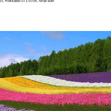
rict, Hokkaido 071-0704, Nhật Bản