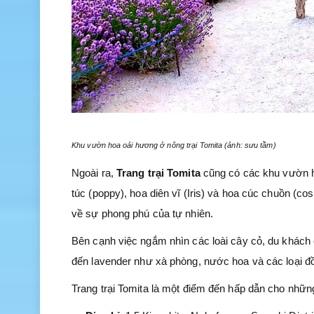
Khu vườn hoa oải hương ở nông trại Tomita (ảnh: sưu tầm)
Ngoài ra,
Trang trại Tomita
cũng có các khu vườn h
túc (poppy), hoa diên vĩ (Iris) và hoa cúc chuồn 
về sự phong phú của tự nhiên.
Bên cạnh việc ngắm nhìn các loài cây cỏ, du khách
đến lavender như xà phòng, nước hoa và các loại đồ 
Trang trại Tomita là một điểm đến hấp dẫn cho nhữn