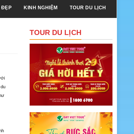
 ĐẸP
KINH NGHIỆM
TOUR DU LỊCH
TOUR DU LỊCH
với
 du
như
inh