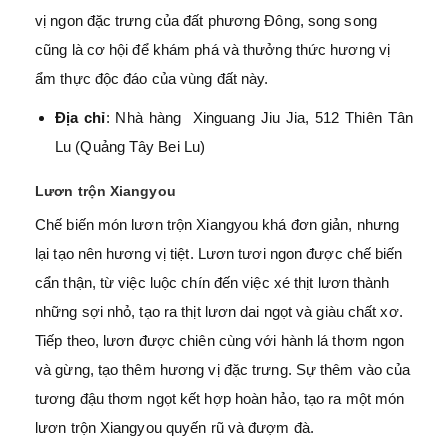
vị ngon đặc trưng của đất phương Đông, song song
cũng là cơ hội để khám phá và thưởng thức hương vị
ẩm thực độc đáo của vùng đất này.
Địa chỉ
: Nhà hàng Xinguang Jiu Jia, 512 Thiên Tân
Lu (Quảng Tây Bei Lu)
Lươn trộn Xiangyou
Chế biến món lươn trộn Xiangyou khá đơn giản, nhưng
lại tạo nên hương vị tiệt. Lươn tươi ngon được chế biến
cẩn thận, từ việc luộc chín đến việc xé thịt lươn thành
những sợi nhỏ, tạo ra thịt lươn dai ngọt và giàu chất xơ.
Tiếp theo, lươn được chiên cùng với hành lá thơm ngon
và gừng, tạo thêm hương vị đặc trưng. Sự thêm vào của
tương đậu thơm ngọt kết hợp hoàn hảo, tạo ra một món
lươn trộn Xiangyou quyến rũ và đượm đà.