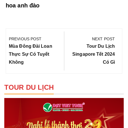
hoa anh đào
Điều
hướng
PREVIOUS POST
NEXT POST
bài
Previous
Next
Mùa Đông Đài Loan
Tour Du Lịch
viết
Post:
Post:
Thực Sự Có Tuyết
Singapore Tết 2024
Không
Có Gì
TOUR DU LỊCH