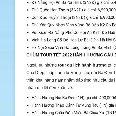
Đà Nẵng Hội An Bà Nà Hills (3N2Đ) giá chỉ: 6
Phú Quốc Hòn Thơm (3N2Đ) giá chỉ: 6,990,00
Côn Đảo Huyền Thoại (3N2Đ) giá chỉ: 6,990,0
Phú Yên Quy Nhơn Vịnh Vũng Rô Đảo Kỳ Co Eo 
Vui Xuân Đà Nẵng Phố Cổ Hội An Kinh Đô Huế 
Vịnh Hạ Long Cố Đô Hoa Lư Bái Đính Hà Nội 
Hà Nội Sapa Vịnh Hạ Long Tràng An Bái Đính 
CHÙM TOUR TẾT 2022 HÀNH HƯƠNG CẦU 
Ngoài ra, những
tour du lịch hành hương
tới 
Cha Diệp, thập cảnh tự Vũng Tàu, núi Bà Đen T
triển khai hàng năm nhằm đáp ứng nhu cầu du l
nhân dịp tết đến xuân về.
Hành Hương Núi Bà Đen (1N) giá chỉ: 490,000
Hành Hương Thập Cảnh Tự Vũng Tàu (1N) giá 
Hành Hương Châu Đốc Miếu Bà Chúa Xứ (1N1Đ)