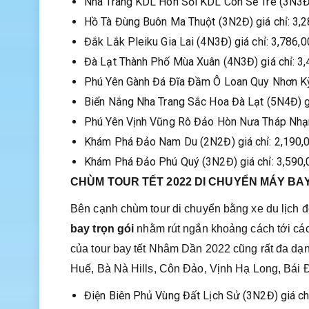
Nha Trang KDL Hòn Sỏi KDL Con Sẻ Tre (3N3Đ)
Hồ Tà Đùng Buôn Ma Thuột (3N2Đ) giá chỉ: 3,
Đắk Lắk Pleiku Gia Lai (4N3Đ) giá chỉ: 3,786
Đà Lạt Thành Phố Mùa Xuân (4N3Đ) giá chỉ: 3
Phú Yên Gành Đá Đĩa Đầm Ô Loan Quy Nhơn Kỳ 
Biển Nắng Nha Trang Sắc Hoa Đà Lạt (5N4Đ) g
Phú Yên Vịnh Vũng Rô Đảo Hòn Nưa Tháp Nhạn
Khám Phá Đảo Nam Du (2N2Đ) giá chỉ: 2,190,
Khám Phá Đảo Phú Quý (3N2Đ) giá chỉ: 3,590
CHÙM TOUR TẾT 2022 DI CHUYỂN MÁY BA
Bên cạnh chùm tour di chuyển bằng xe du lịch đờ
bay trọn gói
nhằm rút ngắn khoảng cách tới các
của tour bay tết Nhâm Dần 2022 cũng rất đa dạ
Huế, Bà Nà Hills, Côn Đảo, Vịnh Hạ Long, Bái
Điện Biên Phủ Vùng Đất Lịch Sử (3N2Đ) giá ch