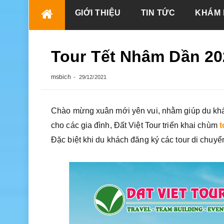
Skip
GIỚI THIỆU
TIN TỨC
KHÁM 
to
content
Tour Tết Nhâm Dần 20
msbich
29/12/2021
Chào mừng xuân mới yên vui, nhằm giúp du khác
cho các gia đình, Đất Việt Tour triển khai chùm
t
Đặc biệt khi du khách đăng ký các tour di chuy