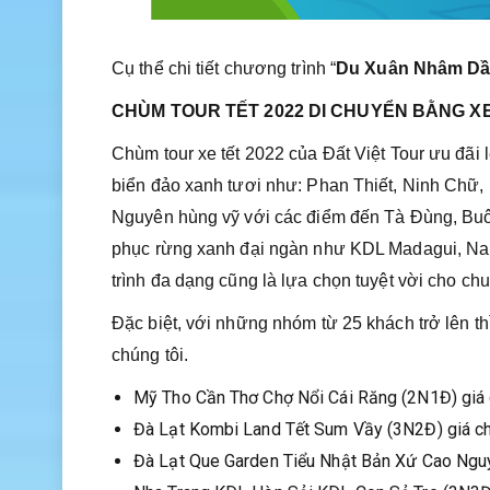
Cụ thể chi tiết chương trình “
Du Xuân Nhâm Dần
CHÙM TOUR TẾT 2022 DI CHUYỂN BẰNG X
Chùm tour xe tết 2022 của Đất Việt Tour ưu đã
biển đảo xanh tươi như: Phan Thiết, Ninh Chữ
Nguyên hùng vỹ với các điểm đến Tà Đùng, Buôn 
phục rừng xanh đại ngàn như KDL Madagui, Nam
trình đa dạng cũng là lựa chọn tuyệt vời cho c
Đặc biệt, với những nhóm từ 25 khách trở lên t
chúng tôi.
Mỹ Tho Cần Thơ Chợ Nổi Cái Răng (2N1Đ) giá 
Đà Lạt Kombi Land Tết Sum Vầy (3N2Đ) giá ch
Đà Lạt Que Garden Tiểu Nhật Bản Xứ Cao Nguy