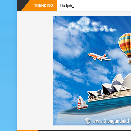
-
TRENDING
Du lịch Sri Lanka – Bật mí nên đ