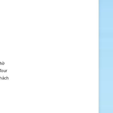
thờ
Tour
khách