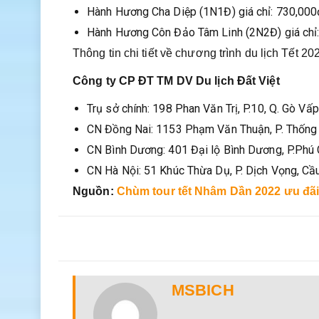
Hành Hương Cha Diệp (1N1Đ) giá chỉ: 730,000
Hành Hương Côn Đảo Tâm Linh (2N2Đ) giá chỉ
Thông tin chi tiết về chương trình du lịch Tết 202
Công ty CP ĐT TM DV Du lịch Đất Việt
Trụ sở chính: 198 Phan Văn Trị, P.10, Q. Gò V
CN Đồng Nai: 1153 Phạm Văn Thuận, P. Thống N
CN Bình Dương: 401 Đại lộ Bình Dương, P.Phú
CN Hà Nội: 51 Khúc Thừa Dụ, P. Dịch Vọng, Cầu
Nguồn:
Chùm tour tết Nhâm Dần 2022 ưu đãi
MSBICH