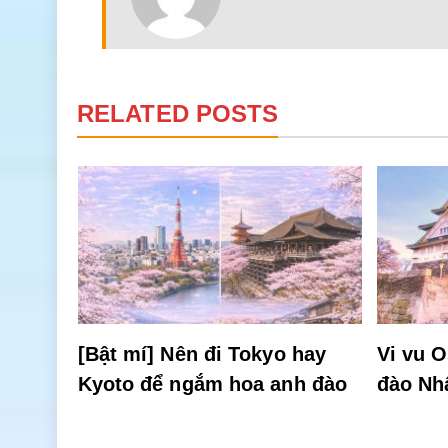
RELATED POSTS
 có
[Bật mí] Nên đi Tokyo hay
Vi vu 
Kyoto để ngắm hoa anh đào
đào Nh