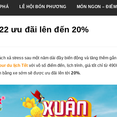
PHÁ
LỄ HỘI BỐN PHƯƠNG
MÓN NGON – ĐIỂM
22 ưu đãi lên đến 20%
h xả stress sau một năm dài đầy biến động và tăng thêm gắn
our du lịch Tết
với vô số điểm đến, lịch trình, giá tốt chỉ từ 490
ển bằng xe sớm sẽ được ưu đãi lên tới
20%
.