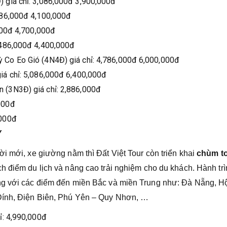
 giá chỉ: 3,086,000đ 3,900,000đ
286,000đ 4,100,000đ
,000đ 4,700,000đ
,486,000đ 4,400,000đ
Co Eo Gió (4N4Đ) giá chỉ: 4,786,000đ 6,000,000đ
iá chỉ: 5,086,000đ 6,400,000đ
 (3N3Đ) giá chỉ: 2,886,000đ
000đ
,000đ
Y
i mới, xe giường nằm thì Đất Việt Tour còn triển khai
chùm t
h điểm du lịch và nâng cao trải nghiệm cho du khách. Hành trì
ng với các điểm đến miền Bắc và miền Trung như: Đà Nẵng, Hộ
 Đính, Điện Biên, Phú Yên – Quy Nhơn, …
ỉ: 4,990,000đ