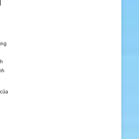
ùng
nh
nh
của