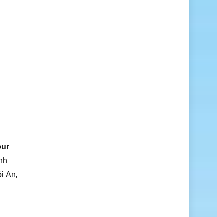
our
nh
i An,