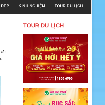
 ĐẸP
KINH NGHIỆM
TOUR DU LỊCH
TOUR DU LỊCH
 kết
k.