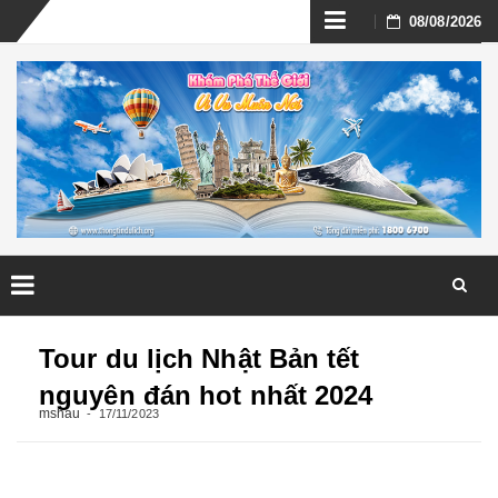
Skip
08/08/2026
to
content
Skip
to
Tour du lịch Nhật Bản tết
content
nguyên đán hot nhất 2024
mshau
17/11/2023