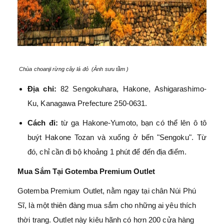
Chùa choanji rừng cây lá đỏ (Ảnh sưu tầm )
Địa chỉ:
82 Sengokuhara, Hakone, Ashigarashimo-
Ku, Kanagawa Prefecture 250-0631.
Cách đi:
từ ga Hakone-Yumoto, bạn có thể lên ô tô
buýt Hakone Tozan và xuống ở bến "Sengoku". Từ
đó, chỉ cần đi bộ khoảng 1 phút để đến địa điểm.
Mua Sắm Tại Gotemba Premium Outlet
Gotemba Premium Outlet, nằm ngay tại chân Núi Phú
Sĩ, là một thiên đàng mua sắm cho những ai yêu thích
thời trang. Outlet này kiêu hãnh có hơn 200 cửa hàng