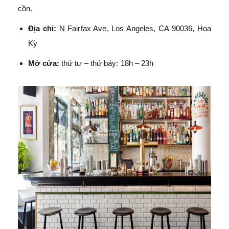
cồn.
Địa chỉ:
N Fairfax Ave, Los Angeles, CA 90036, Hoa
Kỳ
Mở cửa:
thứ tư – thứ bảy: 18h – 23h