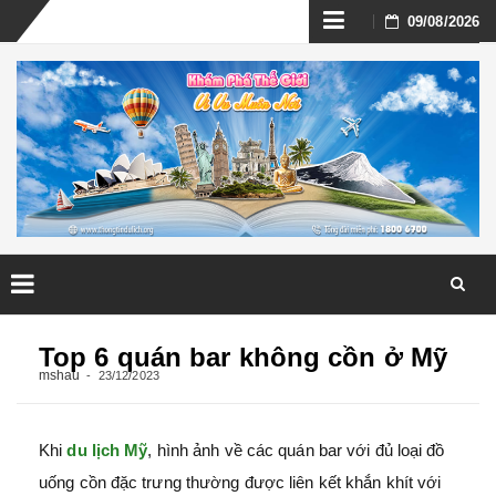
Skip
09/08/2026
to
content
Skip
to
Top 6 quán bar không cồn ở Mỹ
content
mshau
23/12/2023
Khi
du lịch Mỹ
, hình ảnh về các quán bar với đủ loại đồ
uống cồn đặc trưng thường được liên kết khắn khít với