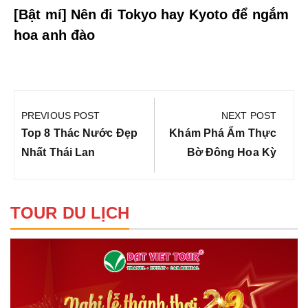
[Bật mí] Nên đi Tokyo hay Kyoto để ngắm
hoa anh đào
Điều
hướng
PREVIOUS POST
NEXT POST
bài
Previous
Next
Top 8 Thác Nước Đẹp
Khám Phá Ẩm Thực
viết
Post:
Post:
Nhất Thái Lan
Bờ Đông Hoa Kỳ
TOUR DU LỊCH