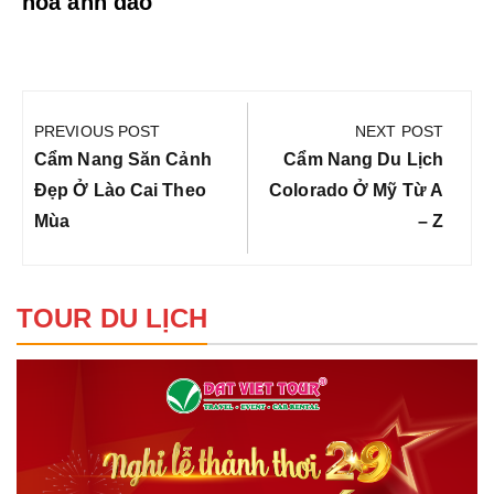
hoa anh đào
Điều
hướng
PREVIOUS POST
NEXT POST
bài
Previous
Next
Cẩm Nang Săn Cảnh
Cẩm Nang Du Lịch
viết
Post:
Post:
Đẹp Ở Lào Cai Theo
Colorado Ở Mỹ Từ A
Mùa
– Z
TOUR DU LỊCH