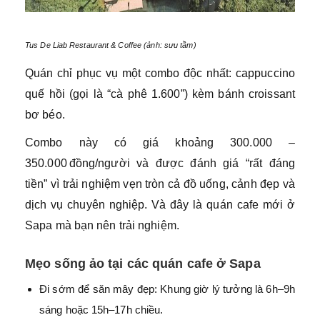
Tus De Liab Restaurant & Coffee (ảnh: sưu tầm)
Quán chỉ phục vụ một combo độc nhất: cappuccino
quế hồi (gọi là “cà phê 1.600”) kèm bánh croissant
bơ béo.
Combo này có giá khoảng 300.000 –
350.000 đồng/người và được đánh giá “rất đáng
tiền” vì trải nghiệm vẹn tròn cả đồ uống, cảnh đẹp và
dịch vụ chuyên nghiệp. Và đây là quán cafe mới ở
Sapa mà bạn nên trải nghiệm.
Mẹo sống ảo tại các quán cafe ở Sapa
Đi sớm để săn mây đẹp: Khung giờ lý tưởng là 6h–9h
sáng hoặc 15h–17h chiều.