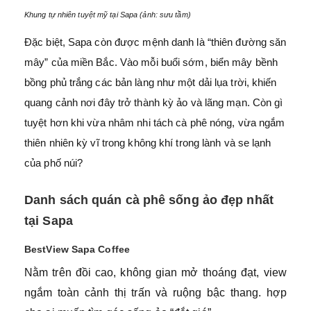
Khung tự nhiên tuyệt mỹ tại Sapa (ảnh: sưu tầm)
Đặc biệt, Sapa còn được mệnh danh là “thiên đường săn
mây” của miền Bắc. Vào mỗi buổi sớm, biển mây bềnh
bồng phủ trắng các bản làng như một dải lụa trời, khiến
quang cảnh nơi đây trở thành kỳ ảo và lãng mạn. Còn gì
tuyệt hơn khi vừa nhâm nhi tách cà phê nóng, vừa ngắm
thiên nhiên kỳ vĩ trong không khí trong lành và se lạnh
của phố núi?
Danh sách quán cà phê sống ảo đẹp nhất
tại Sapa
BestView Sapa Coffee
Nằm trên đồi cao, không gian mở thoáng đạt, view
ngắm toàn cảnh thị trấn và ruộng bậc thang. hợp