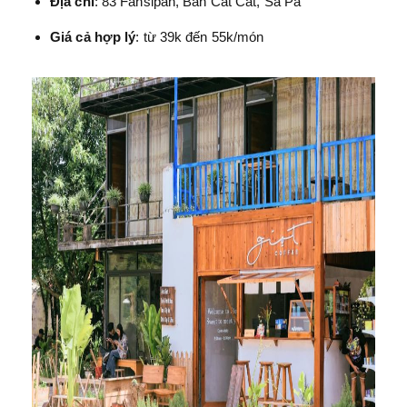
Địa chỉ
: 83 Fansipan, Bản Cát Cát, Sa Pa
Giá cả hợp lý
: từ 39k đến 55k/món