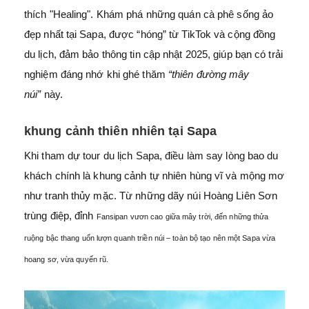
thích "Healing". Khám phá những quán cà phê sống ảo
đẹp nhất tại Sapa, được “hóng” từ TikTok và cộng đồng
du lịch, đảm bảo thông tin cập nhật 2025, giúp bạn có trải
nghiệm đáng nhớ khi ghé thăm
“thiên đường mây
núi”
này.
khung cảnh thiên nhiên tại Sapa
Khi tham dự tour du lịch Sapa, điều làm say lòng bao du
khách chính là khung cảnh tự nhiên hùng vĩ và mộng mơ
như tranh thủy mặc. Từ những dãy núi Hoàng Liên Sơn
trùng điệp, đỉnh
Fansipan vươn cao giữa mây trời, đến những thửa
ruộng bậc thang uốn lượn quanh triền núi – toàn bộ tạo nên một Sapa vừa
hoang sơ, vừa quyến rũ.