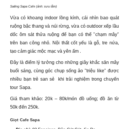
Sailing Sapa Cafe (ảnh: sưu tầm)
Vừa có khoang indoor lồng kính, cái nhìn bao quát
ruộng bậc thang và núi rừng, vừa có outdoor xếp lầu
dốc ôm sát thửa ruộng để bạn có thể "chạm mây"
trên ban công nhỏ. Nội thất cốt yếu là gỗ, tre nứa,
tạo cảm giác mộc mạc và yên ấm .
Đây là điểm lý tưởng cho những giây khắc săn mây
buổi sáng, cùng góc chụp sống ảo "triệu like" được
nhiều bạn trẻ san sẻ khi trải nghiệm trong chuyến
tour Sapa.
Giá tham khảo: 20k – 80k/món đồ uống; đồ ăn từ
50k đến 250k.
Giọt Cafe Sapa