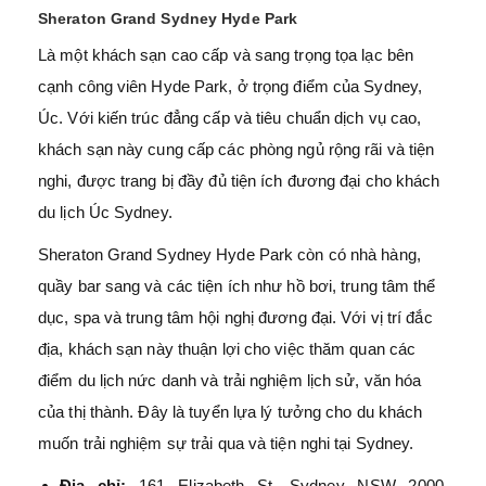
Sheraton Grand Sydney Hyde Park
Là một khách sạn cao cấp và sang trọng tọa lạc bên
cạnh công viên Hyde Park, ở trọng điểm của Sydney,
Úc. Với kiến trúc đẳng cấp và tiêu chuẩn dịch vụ cao,
khách sạn này cung cấp các phòng ngủ rộng rãi và tiện
nghi, được trang bị đầy đủ tiện ích đương đại cho khách
du lịch Úc Sydney.
Sheraton Grand Sydney Hyde Park còn có nhà hàng,
quầy bar sang và các tiện ích như hồ bơi, trung tâm thể
dục, spa và trung tâm hội nghị đương đại. Với vị trí đắc
địa, khách sạn này thuận lợi cho việc thăm quan các
điểm du lịch nức danh và trải nghiệm lịch sử, văn hóa
của thị thành. Đây là tuyển lựa lý tưởng cho du khách
muốn trải nghiệm sự trải qua và tiện nghi tại Sydney.
Địa chỉ:
161 Elizabeth St, Sydney NSW 2000,