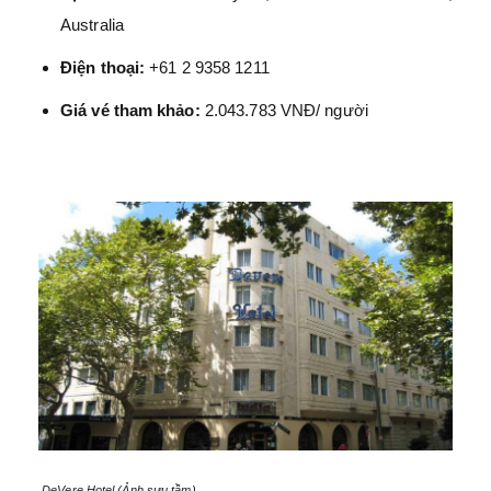
Australia
Điện thoại:
+61 2 9358 1211
Giá vé tham khảo:
2.043.783 VNĐ/ người
DeVere Hotel (Ảnh sưu tầm)