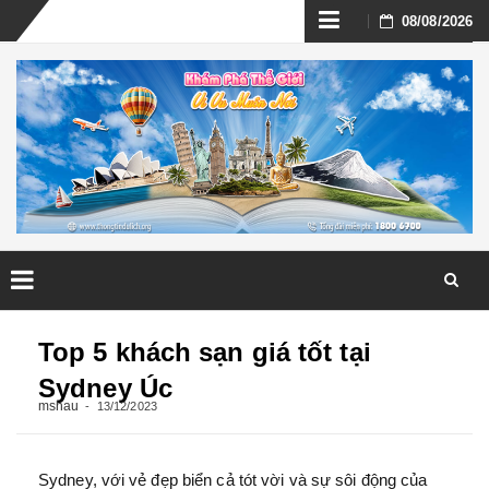
Skip
08/08/2026
to
content
Skip
to
Top 5 khách sạn giá tốt tại
content
Sydney Úc
mshau
13/12/2023
Sydney, với vẻ đẹp biển cả tót vời và sự sôi động của