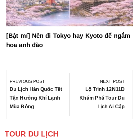
[Bật mí] Nên đi Tokyo hay Kyoto để ngắm
hoa anh đào
Điều
hướng
PREVIOUS POST
NEXT POST
bài
Previous
Next
Du Lịch Hàn Quốc Tết
Lộ Trình 12N11Đ
viết
Post:
Post:
Tận Hưởng Khí Lạnh
Khám Phá Tour Du
Mùa Đông
Lịch Ai Cập
TOUR DU LỊCH