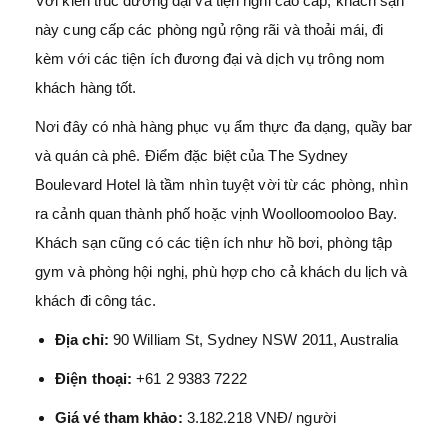
Với kiến trúc đương đại và tiện nghi cao cấp, khách sạn
này cung cấp các phòng ngủ rộng rãi và thoải mái, đi
kèm với các tiện ích đương đại và dịch vụ trông nom
khách hàng tốt.
Nơi đây có nhà hàng phục vụ ẩm thực đa dạng, quầy bar
và quán cà phê. Điểm đặc biệt của The Sydney
Boulevard Hotel là tầm nhìn tuyệt vời từ các phòng, nhìn
ra cảnh quan thành phố hoặc vịnh Woolloomooloo Bay.
Khách sạn cũng có các tiện ích như hồ bơi, phòng tập
gym và phòng hội nghị, phù hợp cho cả khách du lịch và
khách đi công tác.
Địa chỉ:
90 William St, Sydney NSW 2011, Australia
Điện thoại:
+61 2 9383 7222
Giá vé tham khảo:
3.182.218 VNĐ/ người