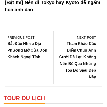
[Bật mí] Nên đi Tokyo hay Kyoto để ngắm
hoa anh đào
Điều
hướng
PREVIOUS POST
NEXT POST
bài
Previous
Next
Bắt Đầu Nhiều Địa
Tham Khảo Các
viết
Post:
Post:
Phương Mở Cửa Đón
Điểm Chụp Ảnh
Khách Ngoại Tỉnh
Cưới Đà Lạt, Không
Nên Bỏ Qua Những
Tọa Độ Siêu Đẹp
Này
TOUR DU LỊCH