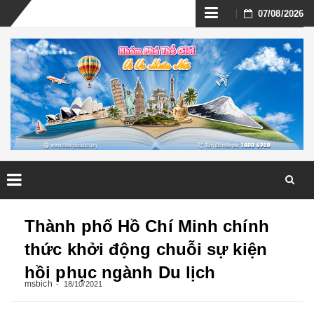
Skip
07/08/2026
to
content
Skip
to
Thành phố Hồ Chí Minh chính
content
thức khởi động chuỗi sự kiện
hồi phục ngành Du lịch
msbich
18/10/2021