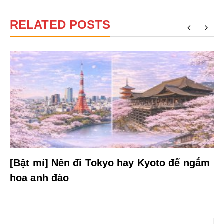
RELATED POSTS
[Bật mí] Nên đi Tokyo hay Kyoto để ngắm
hoa anh đào
Điều