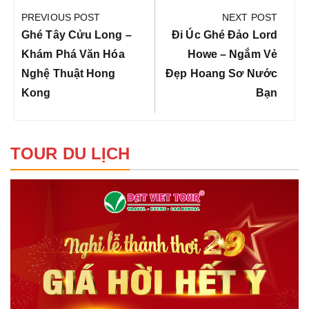
hướng
PREVIOUS POST
NEXT POST
bài
Previous
Next
Ghé Tây Cửu Long –
Đi Úc Ghé Đảo Lord
viết
Post:
Post:
Khám Phá Văn Hóa
Howe – Ngắm Vẻ
Nghệ Thuật Hong
Đẹp Hoang Sơ Nước
Kong
Bạn
TOUR DU LỊCH