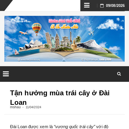
Skip
09/08/2026
to
content
Skip
to
Tận hưởng mùa trái cây ở Đài
content
Loan
mshau
11/04/2024
Đài Loan được xem là
“vương quốc trái cây”
với độ