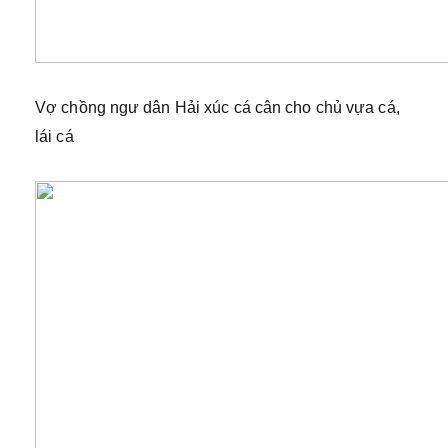
Vợ chồng ngư dân Hải xúc cá cân cho chủ vựa cá,
lái cá