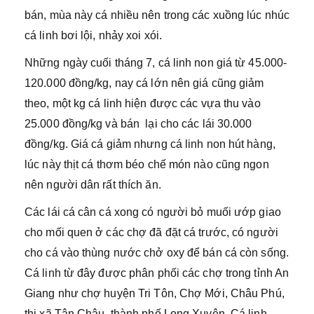
bán, mùa này cá nhiều nên trong các xuồng lúc nhúc
cá linh bơi lội, nhảy xoi xói.
Những ngày cuối tháng 7, cá linh non giá từ 45.000-
120.000 đồng/kg, nay cá lớn nên giá cũng giảm
theo, một kg cá linh hiện được các vựa thu vào
25.000 đồng/kg và bán lại cho các lái 30.000
đồng/kg. Giá cá giảm nhưng cá linh non hút hàng,
lúc này thịt cá thơm béo chế món nào cũng ngon
nên người dân rất thích ăn.
Các lái cá cân cá xong có người bỏ muối ướp giao
cho mối quen ở các chợ đã đặt cá trước, có người
cho cá vào thùng nước chở oxy để bán cá còn sống.
Cá linh từ đây được phân phối các chợ trong tỉnh An
Giang như chợ huyện Tri Tôn, Chợ Mới, Châu Phú,
thị xã Tân Châu, thành phố Long Xuyên. Cá linh