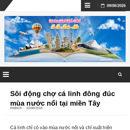
Skip
09/08/2026
to
content
Skip
to
Sôi động chợ cá linh đông đúc
content
mùa nước nổi tại miền Tây
msbich
02/08/2018
Cá linh chỉ có vào mùa nước nổi và chỉ xuất hiện