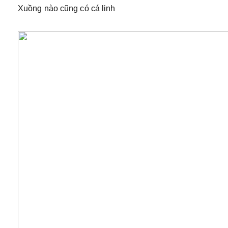
Xuồng nào cũng có cá linh