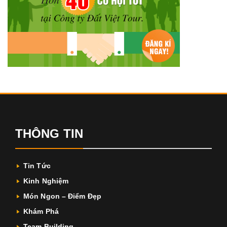
THÔNG TIN
Tin Tức
Kinh Nghiệm
Món Ngon – Điểm Đẹp
Khám Phá
Team Building