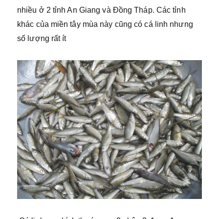
nhiều ở 2 tỉnh An Giang và Đồng Tháp. Các tỉnh
khác của miền tây mùa này cũng có cá linh nhưng
số lượng rất ít