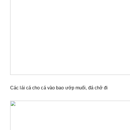
Các lái cá cho cá vào bao ướp muối, đá chở đi