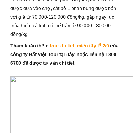
được đưa vào chợ, cắt bỏ 1 phần bụng được bán
với giá từ 70.000-120.000 đồng/kg, gặp ngay lúc
mùa hiếm cá linh có thể bán từ 90.000-180.000
đồng/kg.
Tham khảo thêm
tour du lịch miền tây lễ 2/9
của
công ty Đất Việt Tour tại đây, hoặc liên hệ 1800
6700 để được tư vấn chi tiết