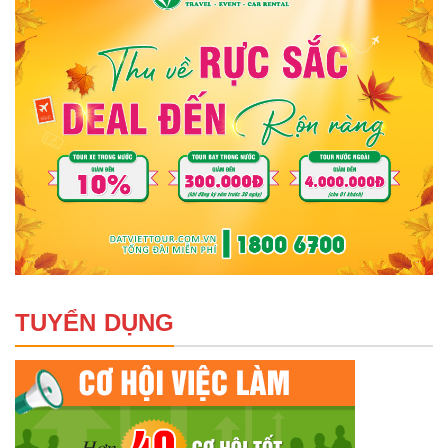
TUYỂN DỤNG