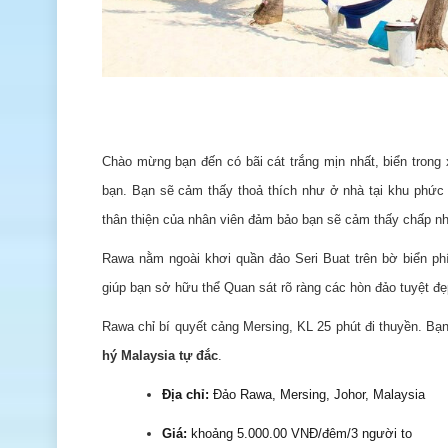
Chào mừng bạn đến có bãi cát trắng mịn nhất, biển trong 
bạn. Bạn sẽ cảm thấy thoả thích như ở nhà tại khu phức
thân thiện của nhân viên đảm bảo bạn sẽ cảm thấy chấp nh
Rawa nằm ngoài khơi quần đảo Seri Buat trên bờ biển ph
giúp bạn sở hữu thể Quan sát rõ ràng các hòn đảo tuyệt đẹ
Rawa chỉ bí quyết cảng Mersing, KL 25 phút đi thuyền. Bạ
hý Malaysia tự đắc
.
Địa chỉ:
Đảo Rawa, Mersing, Johor, Malaysia
Giá:
khoảng 5.000.00 VNĐ/đêm/3 người to