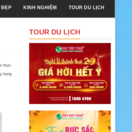
 ĐẸP
KINH NGHIỆM
TOUR DU LỊCH
TOUR DU LỊCH
ẩm thực
g trọng