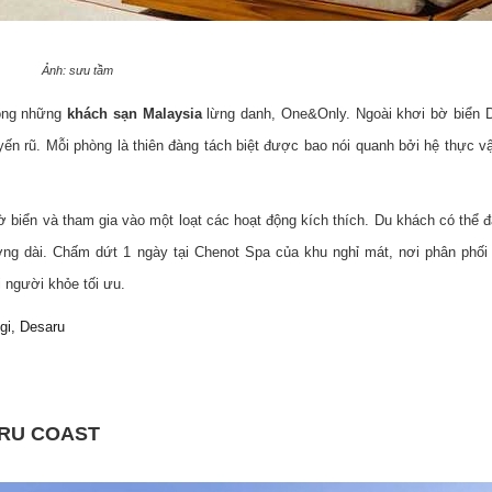
Ảnh: sưu tầm
ong những
khách sạn Malaysia
lừng danh, One&Only. Ngoài khơi bờ biển 
uyến rũ. Mỗi phòng là thiên đàng tách biệt được bao nói quanh bởi hệ thực vậ
ờ biển và tham gia vào một loạt các hoạt động kích thích. Du khách có thể 
ờng dài. Chấm dứt 1 ngày tại Chenot Spa của khu nghỉ mát, nơi phân phố
i người khỏe tối ưu.
gi, Desaru
ARU COAST