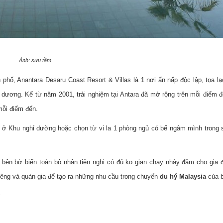
Ảnh: sưu tầm
 phố, Anantara Desaru Coast Resort & Villas là 1 nơi ẩn nấp độc lập, tọa lạ
 dương. Kể từ năm 2001, trải nghiệm tại Antara đã mở rộng trên mỗi điểm đ
mỗi điểm đến.
 ở Khu nghỉ dưỡng hoặc chọn từ vi la 1 phòng ngủ có bể ngâm mình trong 
 bên bờ biển toàn bộ nhân tiện nghi có đủ ko gian chạy nhảy đầm cho gia 
iêng và quản gia để tạo ra những nhu cầu trong chuyến
du hý Malaysia
của 