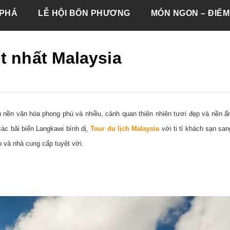
PHÁ
LỄ HỘI BỐN PHƯƠNG
MÓN NGON – ĐIỂM
t nhất Malaysia
u nền văn hóa phong phú và nhiều, cảnh quan thiên nhiên tươi đẹp và nền 
ác bãi biển Langkawi bình dị,
Tour
du lịch Malaysia
với ti tỉ khách sạn san
đẹp và nhà cung cấp tuyệt vời.