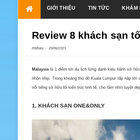
Skip
GIỚI THIỆU
TIN TỨC
KHÁM 
to
content
Review 8 khách sạn tố
mshau
29/06/2023
Malaysia
là 1 điểm tới du lịch lừng danh kiêu hãnh sở hữ
nhộn nhịp. Trong khoảng thủ đô Kuala Lumpur tấp nập tới c
nổi tiếng sở hữu lối kiến ​​trúc tinh tế, cho tầm nhìn tuyệt 
1. KHÁCH SẠN ONE&ONLY