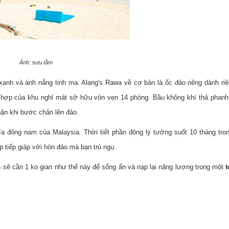
Ảnh: sưu tầm
xanh và ánh nắng tinh ma. Alang's Rawa về cơ bản là ốc đảo riêng dành ri
 hợp của khu nghỉ mát sở hữu vỏn vẹn 14 phòng. Bầu không khí thả phan
ận khi bước chân lên đảo.
ía đông nam của Malaysia. Thời tiết phần đông lý tưởng suốt 10 tháng tr
p tiếp giáp với hòn đảo mà bạn trú ngụ.
n sẽ cần 1 ko gian như thế này để sống ẩn và nạp lại năng lượng trong một
t