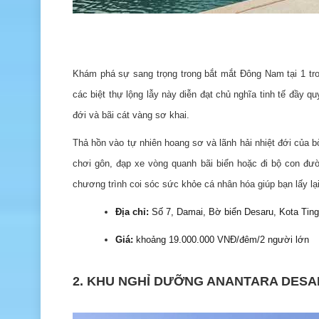
Khám phá sự sang trọng trong bắt mắt Đông Nam tại 1 tr
các biệt thự lộng lẫy này diễn đạt chủ nghĩa tinh tế đầy q
đới và bãi cát vàng sơ khai.
Thả hồn vào tự nhiên hoang sơ và lãnh hải nhiệt đới của b
chơi gôn, đạp xe vòng quanh bãi biển hoặc đi bộ con đư
chương trình coi sóc sức khỏe cá nhân hóa giúp bạn lấy lạ
Địa chỉ:
Số 7, Damai, Bờ biển Desaru, Kota Ting
Giá:
khoảng 19.000.000 VNĐ/đêm/2 người lớn
2. KHU NGHỈ DƯỠNG ANANTARA DES