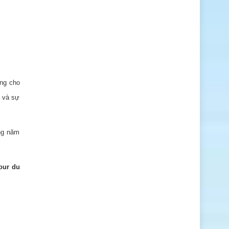
êng cho
h và sự
ong năm
our du