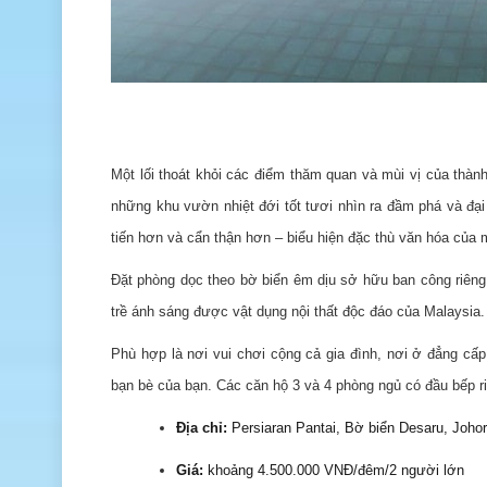
Một lối thoát khỏi các điểm thăm quan và mùi vị của thành
những khu vườn nhiệt đới tốt tươi nhìn ra đầm phá và đại
tiến hơn và cẩn thận hơn – biểu hiện đặc thù văn hóa của 
Đặt phòng dọc theo bờ biển êm dịu sở hữu ban công riêng
trề ánh sáng được vật dụng nội thất độc đáo của Malaysia.
Phù hợp là nơi vui chơi cộng cả gia đình, nơi ở đẳng cấp
bạn bè của bạn. Các căn hộ 3 và 4 phòng ngủ có đầu bếp r
Địa chỉ:
Persiaran Pantai, Bờ biển Desaru, Johor
Giá:
khoảng 4.500.000 VNĐ/đêm/2 người lớn