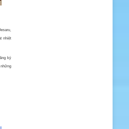
Desaru,
t nhiệt
đăng ký
i những