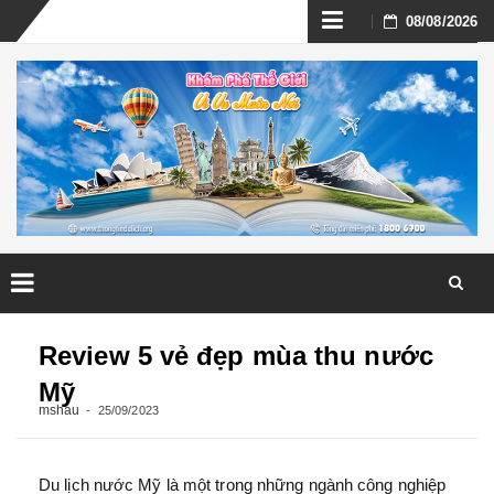
Skip
08/08/2026
to
content
Skip
to
Review 5 vẻ đẹp mùa thu nước
content
Mỹ
mshau
25/09/2023
Du lịch nước Mỹ
là một trong những ngành công nghiệp