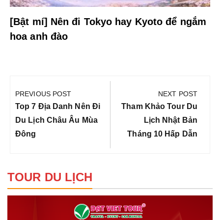
[Bật mí] Nên đi Tokyo hay Kyoto để ngắm
hoa anh đào
Điều
hướng
PREVIOUS POST
NEXT POST
bài
Previous
Next
Top 7 Địa Danh Nên Đi
Tham Khảo Tour Du
viết
Post:
Post:
Du Lịch Châu Âu Mùa
Lịch Nhật Bản
Đông
Tháng 10 Hấp Dẫn
TOUR DU LỊCH