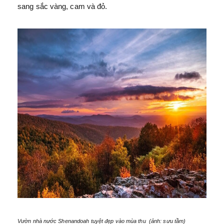
sang sắc vàng, cam và đỏ.
Vườn nhà nước Shenandoah tuyệt đẹp vào mùa thu (ảnh: sưu tầm)