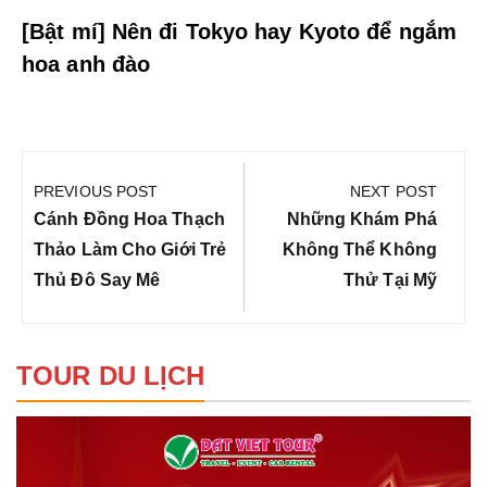
[Bật mí] Nên đi Tokyo hay Kyoto để ngắm
hoa anh đào
Điều
hướng
PREVIOUS POST
NEXT POST
bài
Previous
Next
Cánh Đồng Hoa Thạch
Những Khám Phá
viết
Post:
Post:
Thảo Làm Cho Giới Trẻ
Không Thể Không
Thủ Đô Say Mê
Thử Tại Mỹ
TOUR DU LỊCH