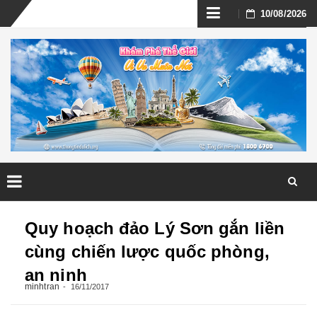
Skip
10/08/2026
to
content
Skip
to
Quy hoạch đảo Lý Sơn gắn liền
content
cùng chiến lược quốc phòng,
an ninh
minhtran
16/11/2017