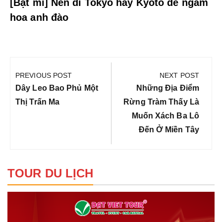
[Bật mí] Nên đi Tokyo hay Kyoto để ngắm
hoa anh đào
Điều
hướng
PREVIOUS POST
NEXT POST
bài
Previous
Next
Dây Leo Bao Phủ Một
Những Địa Điểm
viết
Post:
Post:
Thị Trấn Ma
Rừng Tràm Thấy Là
Muốn Xách Ba Lô
Đến Ở Miền Tây
TOUR DU LỊCH