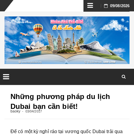
Skip
09/08/2026
to
content
Skip
to
Những phương pháp du lịch
content
Dubai bạn cần biết!
baoky
03/04/2017
Để có một kỳ nghỉ ráo tại vương quốc Dubai trải qua