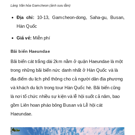
Làng Văn hóa Gamcheon (ảnh sưu tầm)
Địa chỉ:
10-13, Gamcheon-dong, Saha-gu, Busan,
Hàn Quốc
Giá vé:
Miễn phí
Bãi biển Haeundae
Bãi biển cát trắng dài 2km nằm ở quận Haeundae là một
trong những bãi biển nức danh nhất ở Hàn Quốc và là
địa điểm du lịch phổ thông cho cả người dân địa phương
và khách du lịch trong tour Hàn Quốc hè. Bãi biển cũng
là nơi tổ chức nhiều sự kiện và lễ hội suốt cả năm, bao
gồm Liên hoan pháo bông Busan và Lễ hội cát
Haeundae.