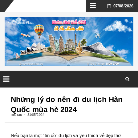
Skip
07/08/2026
to
content
Skip
to
Những lý do nên đi du lịch Hàn
content
Quốc mùa hè 2024
mshau
31/05/2024
Nếu bạn là một “tín đồ” du lịch và yêu thích vẻ đẹp thơ