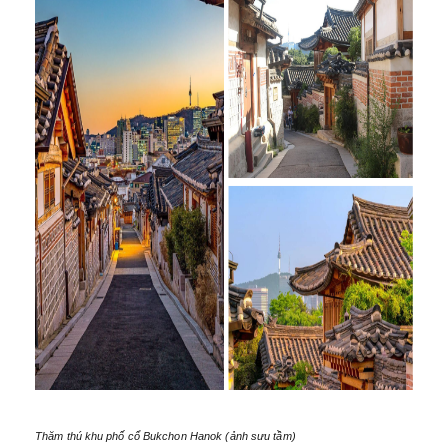
Thăm thú khu phố cổ Bukchon Hanok (ảnh sưu tầm)