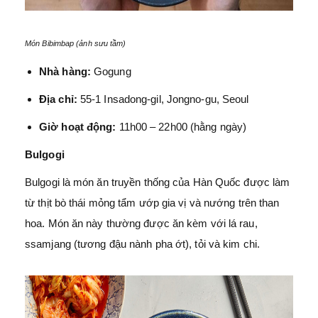
Món Bibimbap (ảnh sưu tầm)
Nhà hàng:
Gogung
Địa chỉ:
55-1 Insadong-gil, Jongno-gu, Seoul
Giờ hoạt động:
11h00 – 22h00 (hằng ngày)
Bulgogi
Bulgogi là món ăn truyền thống của Hàn Quốc được làm
từ thịt bò thái mỏng tẩm ướp gia vị và nướng trên than
hoa. Món ăn này thường được ăn kèm với lá rau,
ssamjang (tương đậu nành pha ớt), tỏi và kim chi.