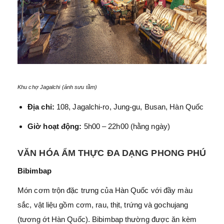
Khu chợ Jagalchi (ảnh sưu tầm)
Địa chỉ:
108, Jagalchi-ro, Jung-gu, Busan, Hàn Quốc
Giờ hoạt động:
5h00 – 22h00 (hằng ngày)
VĂN HÓA ẨM THỰC ĐA DẠNG PHONG PHÚ
Bibimbap
Món cơm trộn đặc trưng của Hàn Quốc với đầy màu
sắc, vật liệu gồm cơm, rau, thịt, trứng và gochujang
(tương ớt Hàn Quốc). Bibimbap thường được ăn kèm