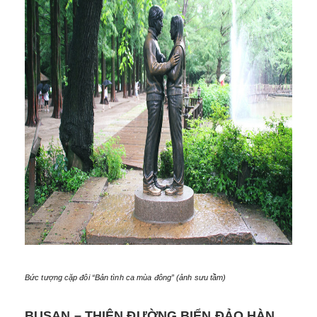
Bức tượng cặp đôi “Bản tình ca mùa đông” (ảnh sưu tầm)
BUSAN – THIÊN ĐƯỜNG BIỂN ĐẢO HÀN